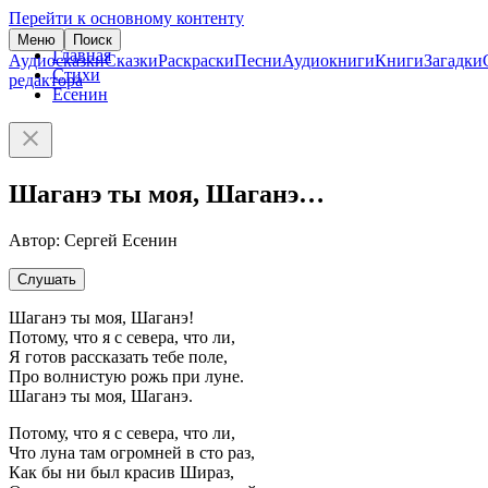
Перейти к основному контенту
Меню
Поиск
Главная
Аудиосказки
Сказки
Раскраски
Песни
Аудиокниги
Книги
Загадки
Стихи
редактора
Есенин
Шаганэ ты моя, Шаганэ…
Автор: Сергей Есенин
Слушать
Шаганэ ты моя, Шаганэ!
Потому, что я с севера, что ли,
Я готов рассказать тебе поле,
Про волнистую рожь при луне.
Шаганэ ты моя, Шаганэ.
Потому, что я с севера, что ли,
Что луна там огромней в сто раз,
Как бы ни был красив Шираз,