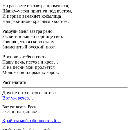
На рассвете он завтра промчится,
Шапку-месяц пригнув под кустом,
И игриво взмахнет кобылица
Над равниною красным хвостом.
Разбуди меня завтра рано,
Засвети в нашей горнице свет.
Говорят, что я скоро стану
Знаменитый русский поэт.
Воспою я тебя и гостя,
Нашу печь, петуха и кров…
И на песни мои прольется
Молоко твоих рыжих коров.
Распечатать
Другие стихи этого автора
Вот уж вечер…
Вот уж вечер. Роса
Блестит на крапиве.…
Край ты мой заброшенный…
Край ты мой заброшенный,