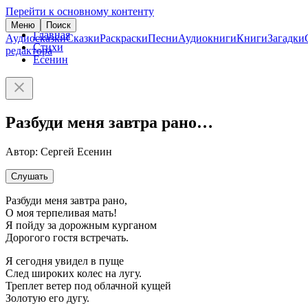
Перейти к основному контенту
Меню
Поиск
Главная
Аудиосказки
Сказки
Раскраски
Песни
Аудиокниги
Книги
Загадки
Стихи
редактора
Есенин
Разбуди меня завтра рано…
Автор: Сергей Есенин
Слушать
Разбуди меня завтра рано,
О моя терпеливая мать!
Я пойду за дорожным курганом
Дорогого гостя встречать.
Я сегодня увидел в пуще
След широких колес на лугу.
Треплет ветер под облачной кущей
Золотую его дугу.