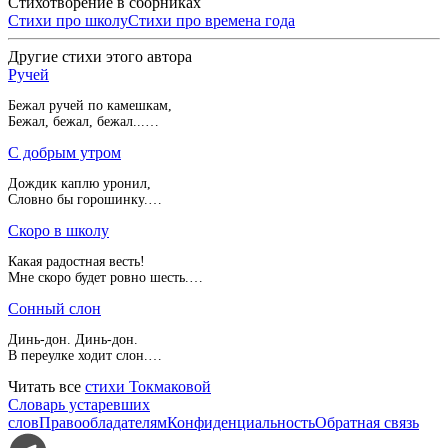
Стихотворение в сборниках
Стихи про школу
Стихи про времена года
Другие стихи этого автора
Ручей
Бежал ручей по камешкам,
Бежал, бежал, бежал...…
С добрым утром
Дождик каплю уронил,
Словно бы горошинку.…
Скоро в школу
Какая радостная весть!
Мне скоро будет ровно шесть.…
Сонный слон
Динь-дон. Динь-дон.
В переулке ходит слон.…
Читать все
стихи Токмаковой
Словарь устаревших
слов
Правообладателям
Конфиденциальность
Обратная связь