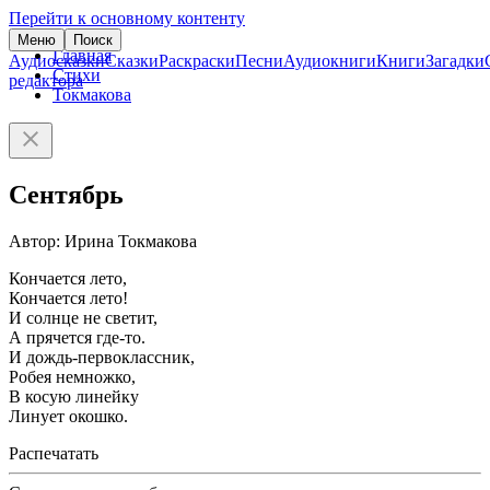
Перейти к основному контенту
Меню
Поиск
Главная
Аудиосказки
Сказки
Раскраски
Песни
Аудиокниги
Книги
Загадки
Стихи
редактора
Токмакова
Сентябрь
Автор: Ирина Токмакова
Кончается лето,
Кончается лето!
И солнце не светит,
А прячется где-то.
И дождь-первоклассник,
Робея немножко,
В косую линейку
Линует окошко.
Распечатать