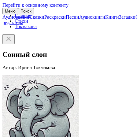
Перейти к основному контенту
Меню
Поиск
Главная
Аудиосказки
Сказки
Раскраски
Песни
Аудиокниги
Книги
Загадки
Стихи
редактора
Токмакова
Сонный слон
Автор: Ирина Токмакова