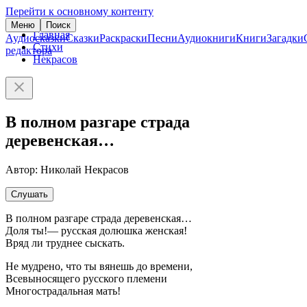
Перейти к основному контенту
Меню
Поиск
Главная
Аудиосказки
Сказки
Раскраски
Песни
Аудиокниги
Книги
Загадки
Стихи
редактора
Некрасов
В полном разгаре страда
деревенская…
Автор: Николай Некрасов
Слушать
В полном разгаре страда деревенская…
Доля ты!— русская долюшка женская!
Вряд ли труднее сыскать.
Не мудрено, что ты вянешь до времени,
Всевыносящего русского племени
Многострадальная мать!