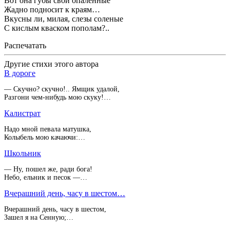
Вот она губы свои опаленные
Жадно подносит к краям…
Вкусны ли, милая, слезы соленые
С кислым кваском пополам?..
Распечатать
Другие стихи этого автора
В дороге
— Скучно? скучно!.. Ямщик удалой,
Разгони чем-нибудь мою скуку!…
Калистрат
Надо мной певала матушка,
Колыбель мою качаючи:…
Школьник
— Ну, пошел же, ради бога!
Небо, ельник и песок —…
Вчерашний день, часу в шестом…
Вчерашний день, часу в шестом,
Зашел я на Сенную;…