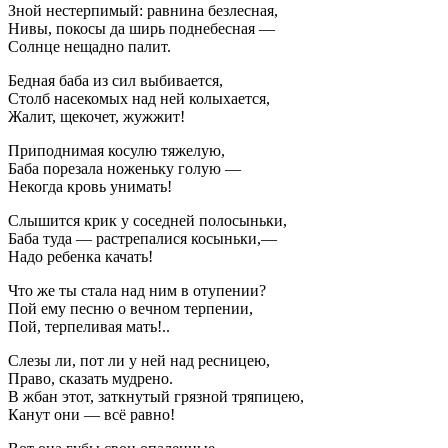
Зной нестерпимый: равнина безлесная,
Нивы, покосы да ширь поднебесная —
Солнце нещадно палит.
Бедная баба из сил выбивается,
Столб насекомых над ней колыхается,
Жалит, щекочет, жужжит!
Приподнимая косулю тяжелую,
Баба порезала ноженьку голую —
Некогда кровь унимать!
Слышится крик у соседней полосыньки,
Баба туда — растрепалися косыньки,—
Надо ребенка качать!
Что же ты стала над ним в отупении?
Пой ему песню о вечном терпении,
Пой, терпеливая мать!..
Слезы ли, пот ли у ней над ресницею,
Право, сказать мудрено.
В жбан этот, заткнутый грязной тряпицею,
Канут они — всё равно!