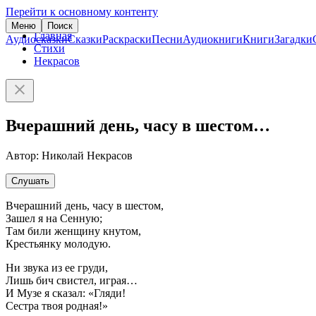
Перейти к основному контенту
Меню
Поиск
Главная
Аудиосказки
Сказки
Раскраски
Песни
Аудиокниги
Книги
Загадки
Стихи
Некрасов
Вчерашний день, часу в шестом…
Автор: Николай Некрасов
Слушать
Вчерашний день, часу в шестом,
Зашел я на Сенную;
Там били женщину кнутом,
Крестьянку молодую.
Ни звука из ее груди,
Лишь бич свистел, играя…
И Музе я сказал: «Гляди!
Сестра твоя родная!»