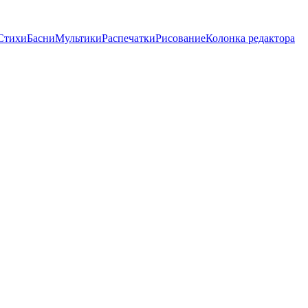
Стихи
Басни
Мультики
Распечатки
Рисование
Колонка редактора