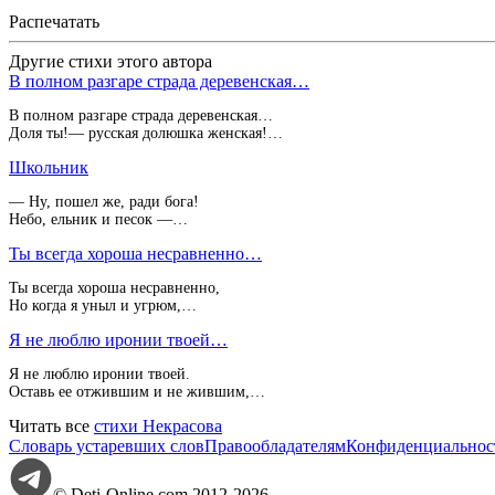
Распечатать
Другие стихи этого автора
В полном разгаре страда деревенская…
В полном разгаре страда деревенская…
Доля ты!— русская долюшка женская!…
Школьник
— Ну, пошел же, ради бога!
Небо, ельник и песок —…
Ты всегда хороша несравненно…
Ты всегда хороша несравненно,
Но когда я уныл и угрюм,…
Я не люблю иронии твоей…
Я не люблю иронии твоей.
Оставь ее отжившим и не жившим,…
Читать все
стихи Некрасова
Словарь устаревших слов
Правообладателям
Конфиденциальнос
© Deti-Online.com 2012-2026