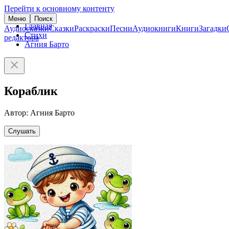
Перейти к основному контенту
Меню
Поиск
Главная
Аудиосказки
Сказки
Раскраски
Песни
Аудиокниги
Книги
Загадки
Стихи
редактора
Агния Барто
Кораблик
Автор: Агния Барто
Слушать