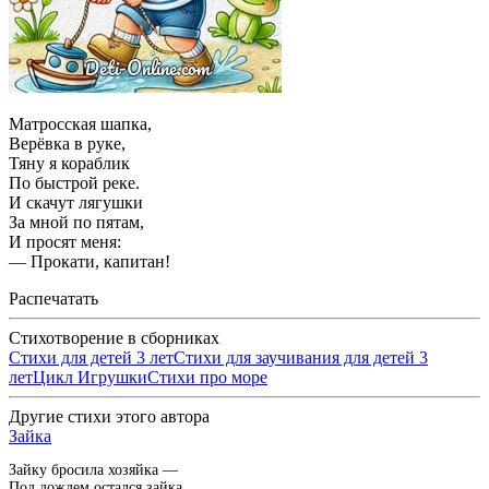
Матросская шапка,
Верёвка в руке,
Тяну я кораблик
По быстрой реке.
И скачут лягушки
За мной по пятам,
И просят меня:
— Прокати, капитан!
Распечатать
Стихотворение в сборниках
Стихи для детей 3 лет
Стихи для заучивания для детей 3
лет
Цикл Игрушки
Стихи про море
Другие стихи этого автора
Зайка
Зайку бросила хозяйка —
Под дождем остался зайка.…