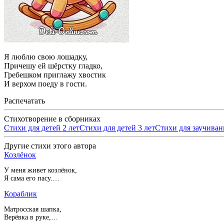
Я люблю свою лошадку,
Причешу ей шёрстку гладко,
Гребешком приглажу хвостик
И верхом поеду в гости.
Распечатать
Стихотворение в сборниках
Стихи для детей 2 лет
Стихи для детей 3 лет
Стихи для заучивани
Другие стихи этого автора
Козлёнок
У меня живет козлёнок,
Я сама его пасу.…
Кораблик
Матросская шапка,
Верёвка в руке,…