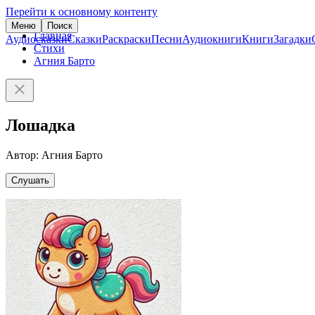
Перейти к основному контенту
Меню
Поиск
Главная
Аудиосказки
Сказки
Раскраски
Песни
Аудиокниги
Книги
Загадки
Стихи
Агния Барто
Лошадка
Автор: Агния Барто
Слушать