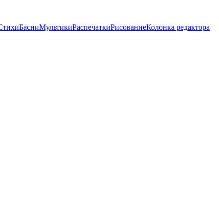
Стихи
Басни
Мультики
Распечатки
Рисование
Колонка редактора