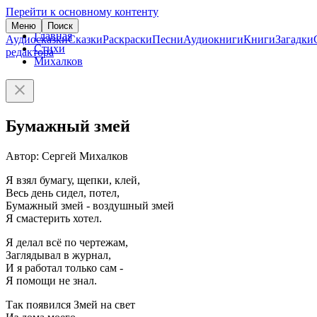
Перейти к основному контенту
Меню
Поиск
Главная
Аудиосказки
Сказки
Раскраски
Песни
Аудиокниги
Книги
Загадки
Стихи
редактора
Михалков
Бумажный змей
Автор: Сергей Михалков
Я взял бумагу, щепки, клей,
Весь день сидел, потел,
Бумажный змей - воздушный змей
Я смастерить хотел.
Я делал всё по чертежам,
Заглядывал в журнал,
И я работал только сам -
Я помощи не знал.
Так появился Змей на свет