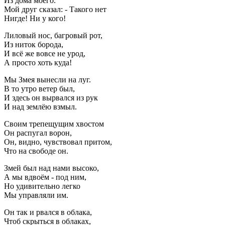
Из дома моего.
Мой друг сказал: - Такого нет
Нигде! Ни у кого!
Лиловый нос, багровый рот,
Из ниток борода,
И всё же вовсе не урод,
А просто хоть куда!
Мы Змея вынесли на луг.
В то утро ветер был,
И здесь он вырвался из рук
И над землёю взмыл.
Своим трепещущим хвостом
Он распугал ворон,
Он, видно, чувствовал притом,
Что на свободе он.
Змей был над нами высоко,
А мы вдвоём - под ним,
Но удивительно легко
Мы управляли им.
Он так и рвался в облака,
Чтоб скрыться в облаках,