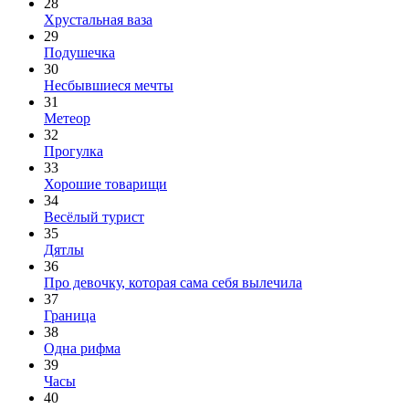
28
Хрустальная ваза
29
Подушечка
30
Несбывшиеся мечты
31
Метеор
32
Прогулка
33
Хорошие товарищи
34
Весёлый турист
35
Дятлы
36
Про девочку, которая сама себя вылечила
37
Граница
38
Одна рифма
39
Часы
40