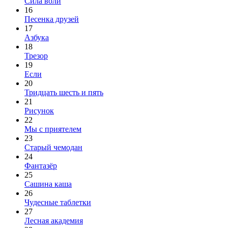
Сила воли
16
Песенка друзей
17
Азбука
18
Трезор
19
Если
20
Тридцать шесть и пять
21
Рисунок
22
Мы с приятелем
23
Старый чемодан
24
Фантазёр
25
Сашина каша
26
Чудесные таблетки
27
Лесная академия