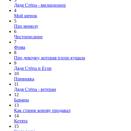
Дядя Стёпа - милиционер
4
Мой щенок
5
Про мимозу
6
Чистописание
7
Фома
8
Про девочку, которая плохо кушала
9
Дядя Стёпа и Егор
10
Прививка
11
Дядя Стёпа - ветеран
12
Бараны
13
Как старик корову продавал
14
Котята
15