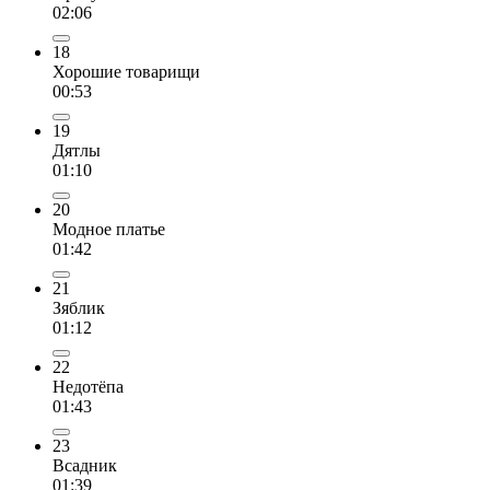
02:06
18
Хорошие товарищи
00:53
19
Дятлы
01:10
20
Модное платье
01:42
21
Зяблик
01:12
22
Недотёпа
01:43
23
Всадник
01:39