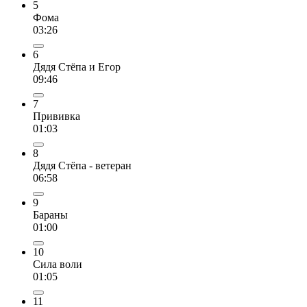
5
Фома
03:26
6
Дядя Стёпа и Егор
09:46
7
Прививка
01:03
8
Дядя Стёпа - ветеран
06:58
9
Бараны
01:00
10
Сила воли
01:05
11