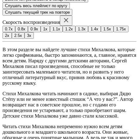
Слушать весь плейлист по кругу
Слушать текущий трек на повторе
Скорость воспроизведения
0.7x
0.8x
0.9x
1x
1.1x
1.2x
1.3x
1.4x
1.5x
1.75x
2x
2.5x
3x
В этом разделе вы найдете лучшие стихи Михалкова, которые
легко срифмованы, быстро запоминаются, а, главное, нравятся
всем детям. Наряду с другими детскими авторами, Сергей
Михалков писал произведения, способные не только
заинтересовать маленького читателя, но и развить у него
отличный литературный вкус, привив любовь к красивому
русскому языку.
Стихи Михалкова читать начинают в садике, выбирая Дядю
Стёпу или не менее известный стишок “А что у вас?”. Автор
возвращает нас в советское прошлое, но с годами его
произведения не устаревают, а только приобретают шарм.
Детские стихи Михалкова уже давно стали классикой.
Читать стихи Михалкова непременно нужно всем детям
дошкольного и младшего школьного возраста. Они живые,
образные и очень понятные малышам. А ведь не так и много