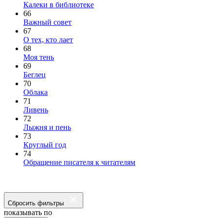
Калеки в библиотеке
66
Важный совет
67
О тех, кто лает
68
Моя тень
69
Беглец
70
Облака
71
Ливень
72
Лыжня и пень
73
Круглый год
74
Обращение писателя к читателям
Сбросить фильтры
показывать по