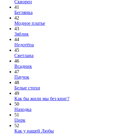
Скворец
41
Беглянка
42
Модное платье
43
Зяблик
44
Недотёпа
45
Светлана
46
Всадник
47
Паучок
48
Белые стихи
49
Как бы жили мы без книг?
50
Находка
51
Цирк
52
Как у нашей Любы