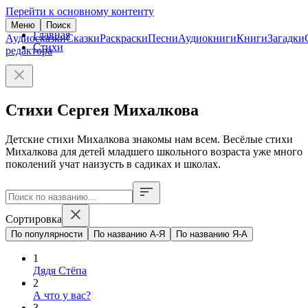
Перейти к основному контенту
Меню
Поиск
Главная
Аудиосказки
Сказки
Раскраски
Песни
Аудиокниги
Книги
Загадки
Стихи
редактора
Стихи Сергея Михалкова
Детские стихи Михалкова знакомы нам всем. Весёлые стихи
Михалкова для детей младшего школьного возраста уже много
поколений учат наизусть в садиках и школах.
Сортировка
По популярности
По названию А-Я
По названию Я-А
1
Дядя Стёпа
2
А что у вас?
3