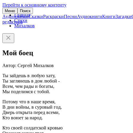
Перейти к основному контенту
Меню
Поиск
Главная
Аудиосказки
Сказки
Раскраски
Песни
Аудиокниги
Книги
Загадки
Стихи
редактора
Михалков
Мой боец
Автор: Сергей Михалков
Ты зайдешь в любую хату,
Ты заглянешь в дом любой -
Всем, чем рады и богаты,
Мы поделимся с тобой.
Потому что в наше время,
В дни войны, в суровый год,
Дверь открыта перед всеми,
Кто воюет за народ.
Кто своей солдатской кровью