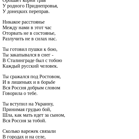
Орошает корни трав
У родного Приднепровья,
У донецких переправ.
Никакое расстоянье
Между нами в этот час
Оторвать не в состоянье,
Разлучить не в силах нас.
Ты готовил пушки к бою,
Ты закапывался в снег -
В Сталинграде был с тобою
Каждый русский человек.
Ты сражался под Ростовом,
И в лишеньях и в борьбе
Вся Россия добрым словом
Говорила о тебе.
Ты вступил на Украину,
Принимая грудью бой,
Шла, как мать идет за сыном,
Вся Россия за тобой.
Сколько варежек связали
В городах и на селе,