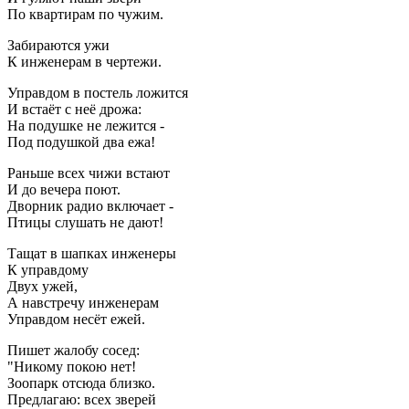
По квартирам по чужим.
Забираются ужи
К инженерам в чертежи.
Управдом в постель ложится
И встаёт с неё дрожа:
На подушке не лежится -
Под подушкой два ежа!
Раньше всех чижи встают
И до вечера поют.
Дворник радио включает -
Птицы слушать не дают!
Тащат в шапках инженеры
К управдому
Двух ужей,
А навстречу инженерам
Управдом несёт ежей.
Пишет жалобу сосед:
"Никому покою нет!
Зоопарк отсюда близко.
Предлагаю: всех зверей