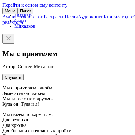
Перейти к основному контенту
Меню
Поиск
Главная
Аудиосказки
Сказки
Раскраски
Песни
Аудиокниги
Книги
Загадки
Стихи
редактора
Михалков
Мы с приятелем
Автор: Сергей Михалков
Слушать
Мы с приятелем вдвоём
Замечательно живём!
Мы такие с ним друзья -
Куда он, Туда и я!
Мы имеем по карманам:
Две резинки,
Два крючка,
Две больших стеклянных пробки,