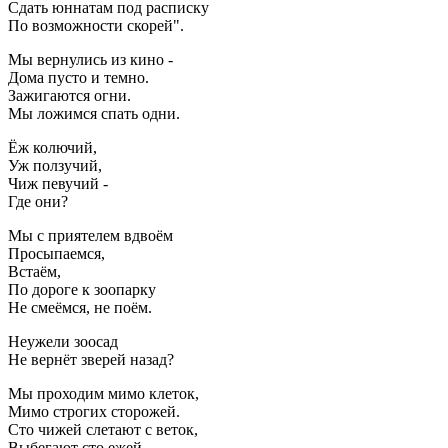
Сдать юннатам под расписку
По возможности скорей".
Мы вернулись из кино -
Дома пусто и темно.
Зажигаются огни.
Мы ложимся спать одни.
Ёж колючий,
Уж ползучий,
Чиж певучий -
Где они?
Мы с приятелем вдвоём
Просыпаемся,
Встаём,
По дороге к зоопарку
Не смеёмся, не поём.
Неужели зоосад
Не вернёт зверей назад?
Мы проходим мимо клеток,
Мимо строгих сторожей.
Сто чижей слетают с веток,
Выбегают сто ежей.