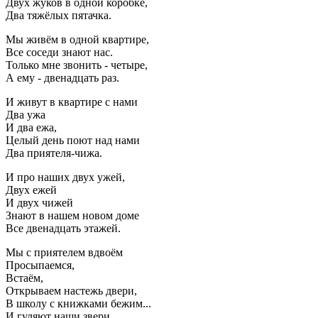
Двух жуков в одной коробке,
Два тяжёлых пятачка.
Мы живём в одной квартире,
Все соседи знают нас.
Только мне звонить - четыре,
А ему - двенадцать раз.
И живут в квартире с нами
Два ужа
И два ежа,
Целый день поют над нами
Два приятеля-чижа.
И про наших двух ужей,
Двух ежей
И двух чижей
Знают в нашем новом доме
Все двенадцать этажей.
Мы с приятелем вдвоём
Просыпаемся,
Встаём,
Открываем настежь двери,
В школу с книжками бежим...
И гуляют наши звери