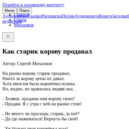
Перейти к основному контенту
Меню
Поиск
Главная
Аудиосказки
Сказки
Раскраски
Песни
Аудиокниги
Книги
Загадки
Стихи
редактора
Михалков
Как старик корову продавал
Автор: Сергей Михалков
На рынке корову старик продавал,
Никто за корову цены не давал.
Хоть многим была коровёнка нужна,
Но, видно, не нравилась людям она.
- Хозяин, продашь нам корову свою?
- Продам. Я с утра с ней на рынке стою!
- Не много ли просишь, старик, за неё?
- Да где наживаться! Вернуть бы своё!
- Уж больно твоя коровёнка худа!