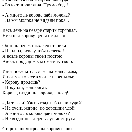
- Болеет, проклятая. Прямо беда!
- А много ль корова даёт молока?
- Да мы молока не видали пока...
Весь день на базаре старик торговал,
Никто за корову цены не давал.
Один паренёк пожалел старика:
- Папаша, рука у тебя нелегка!
Я возле коровы твоей постою,
Авось продадим мы скотину твою.
Идёт покупатель с тугим кошельком,
И вот уж торгуется он с пареньком;
- Корову продашь?
- Покупай, коль богат.
Корова, гляди, не корова, а клад!
- Да так ли! Уж выглядит больно худой!
- Не очень жирна, но хороший удой.
- А много ль корова даёт молока?
- Не выдоишь за день - устанет рука.
Старик посмотрел на корову свою: