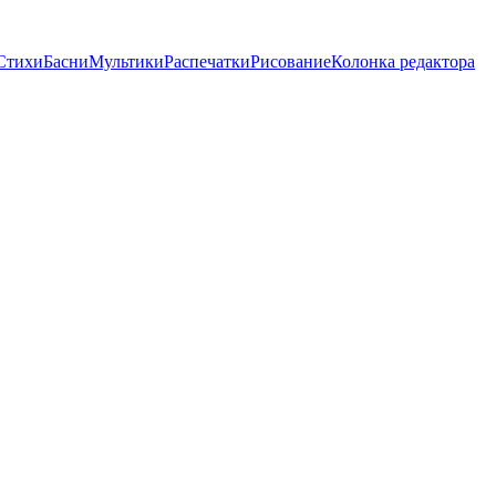
Стихи
Басни
Мультики
Распечатки
Рисование
Колонка редактора