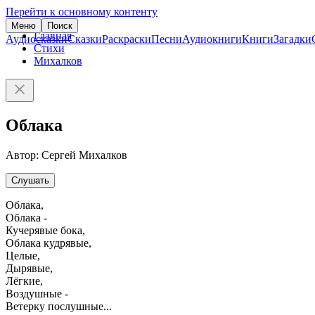
Перейти к основному контенту
Меню
Поиск
Главная
Аудиосказки
Сказки
Раскраски
Песни
Аудиокниги
Книги
Загадки
Стихи
Михалков
Облака
Автор: Сергей Михалков
Слушать
Облака,
Облака -
Кучерявые бока,
Облака кудрявые,
Целые,
Дырявые,
Лёгкие,
Воздушные -
Ветерку послушные...