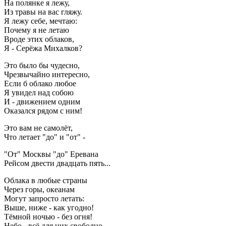
На полянке я лежу,
Из травы на вас гляжу.
Я лежу себе, мечтаю:
Почему я не летаю
Вроде этих облаков,
Я - Серёжа Михалков?
Это было бы чудесно,
Чрезвычайно интересно,
Если б облако любое
Я увидел над собою
И - движением одним
Оказался рядом с ним!
Это вам не самолёт,
Что летает "до" и "от" -
"От" Москвы "до" Еревана
Рейсом двести двадцать пять...
Облака в любые страны
Через горы, океанам
Могут запросто летать:
Выше, ниже - как угодно!
Тёмной ночью - без огня!
Небо - всё для них свободно