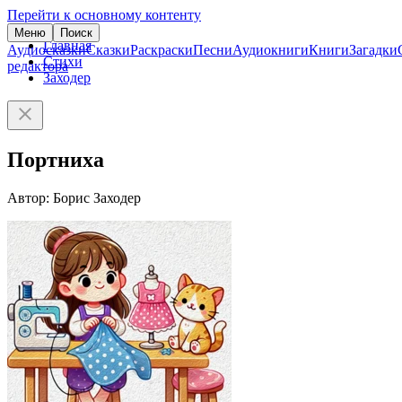
Перейти к основному контенту
Меню
Поиск
Главная
Аудиосказки
Сказки
Раскраски
Песни
Аудиокниги
Книги
Загадки
Стихи
редактора
Заходер
Портниха
Автор: Борис Заходер