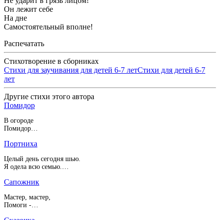
Не ударит в грязь лицом!
Он лежит себе
На дне
Самостоятельный вполне!
Распечатать
Стихотворение в сборниках
Стихи для заучивания для детей 6-7 лет
Стихи для детей 6-7
лет
Другие стихи этого автора
Помидор
В огороде
Помидор…
Портниха
Целый день сегодня шью.
Я одела всю семью.…
Сапожник
Мастер, мастер,
Помоги -…