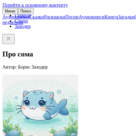
Перейти к основному контенту
Меню
Поиск
Главная
Аудиосказки
Сказки
Раскраски
Песни
Аудиокниги
Книги
Загадки
Стихи
редактора
Заходер
Про сома
Автор: Борис Заходер