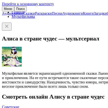
Перейти к основному контенту
Меню
Поиск
Главная
Аудиосказки
Сказки
Раскраски
Песни
Аудиокниги
Книги
Загадки
Мультфильмы
Алиса в стране чудес — мультсериал
Мультфильм является экранизацией одноименной сказки Льюиса
и приключения. На ее пути встречаются такие сказочные перс
жестокости и самодурству. Находчивость, чувство юмора, нетр
веселое приключение было всего лишь только сном.
Смотреть онлайн Алису в стране чудес
Советские