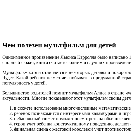
Чем полезен мультфильм для детей
Одноименное произведение Льюиса Кэрролла было написано 186
спорный сюжет, книга считается одним из лучших произведени
Мультфильм хотя и отличается в некоторых деталях и поворота
Чудес. Какой ребенок не мечтает побывать в придуманной стр
популярность у детей.
Большинство родителей помнит мультфильм Алиса в стране чудес
актуальности. Многие показывают этот мультфильм своим детя
в сюжете использованы многочисленные математические
ребенок познакомится с интересными каламбурами и игро
небанальный сюжет поможет посмотреть на обычные вещи
герои учат ребенка конструктивному поведению, делают 
финальная сцена с жестокой королевой учит противостоять