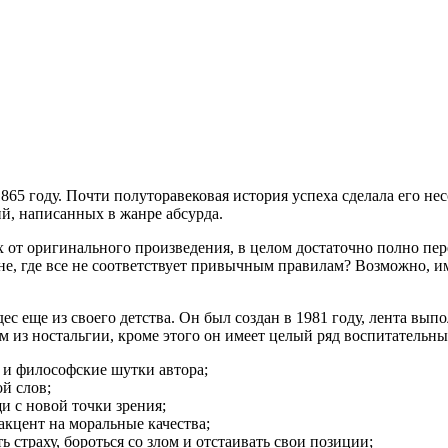
5 году. Почти полуторавековая история успеха сделала его не
й, написанных в жанре абсурда.
х от оригинального произведения, в целом достаточно полно пер
ане, где все не соответствует привычным правилам? Возможно, 
 еще из своего детства. Он был создан в 1981 году, лента выпо
м из ностальгии, кроме этого он имеет целый ряд воспитательн
 и философские шутки автора;
й слов;
 с новой точки зрения;
акцент на моральные качества;
 страху, бороться со злом и отстаивать свои позиции;