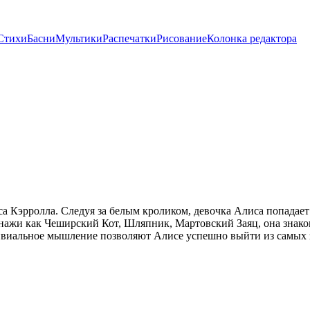
Стихи
Басни
Мультики
Распечатки
Рисование
Колонка редактора
 Кэрролла. Следуя за белым кроликом, девочка Алиса попадает 
онажи как Чеширский Кот, Шляпник, Мартовский Заяц, она знако
ивиальное мышление позволяют Алисе успешно выйти из самых за