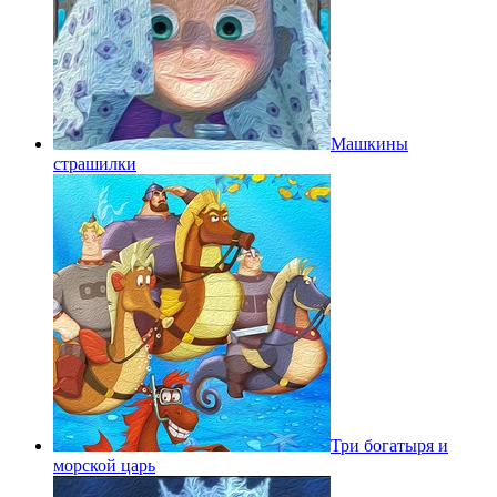
Машкины
страшилки
Три богатыря и
морской царь