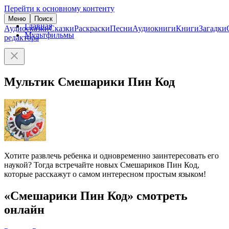
Перейти к основному контенту
Меню
Поиск
Главная
Аудиосказки
Сказки
Раскраски
Песни
Аудиокниги
Книги
Загадки
Мультфильмы
редактора
Мультик Смешарики Пин Код
Хотите развлечь ребенка и одновременно заинтересовать его
наукой? Тогда встречайте новых Смешариков Пин Код,
которые расскажут о самом интересном простым языком!
«Смешарики Пин Код» смотреть
онлайн