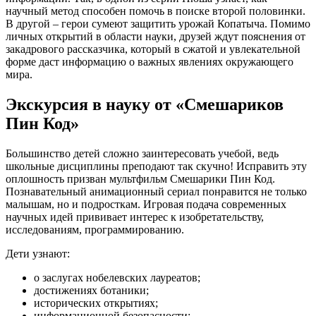
научный метод способен помочь в поиске второй половинки.
В другой – герои сумеют защитить урожай Копатыча. Помимо
личных открытий в области науки, друзей ждут пояснения от
закадрового рассказчика, который в сжатой и увлекательной
форме даст информацию о важных явлениях окружающего
мира.
Экскурсия в науку от «Смешариков
Пин Код»
Большинство детей сложно заинтересовать учебой, ведь
школьные дисциплины преподают так скучно! Исправить эту
оплошность призван мультфильм Смешарики Пин Код.
Познавательный анимационный сериал понравится не только
малышам, но и подросткам. Игровая подача современных
научных идей прививает интерес к изобретательству,
исследованиям, программированию.
Дети узнают:
о заслугах нобелевских лауреатов;
достижениях ботаники;
исторических открытиях;
информационной безопасности;