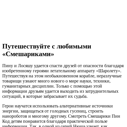
Путешествуйте с любимыми
«Смешариками»
Пину и Лосяшу удается спасти друзей от опасности благодаря
изобретенному героями летательному аппарату «Шаролету».
Путешествуя на этом необыкновенном корабле, неразлучные
товарищи узнают много нового о мире науки, техники,
гуманитарных дисциплин. Только с помощью этой
информации друзьям удается выходить из затруднительных
ситуаций, в которые забрасывает их судьба.
Герои научатся использовать альтернативные источники
энергии, защищаться от голодных гусениц, строить
нанороботов и многому другому. Смотреть Смешарики Пин
Код детям понравится благодаря практической пользе
информации. Так, в одной из серий Нюша узнает, как