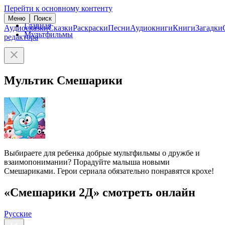
Перейти к основному контенту
Меню
Поиск
Главная
Аудиосказки
Сказки
Раскраски
Песни
Аудиокниги
Книги
Загадки
Мультфильмы
редактора
Мультик Смешарики
Выбираете для ребенка добрые мультфильмы о дружбе и
взаимопонимании? Порадуйте малыша новыми
Смешариками. Герои сериала обязательно понравятся крохе!
«Смешарики 2Д» смотреть онлайн
Русские