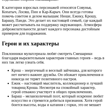
К категории взрослых персонажей относятся Совунья,
Копатыч, Лосяш, Пин и Кар-Карыч. Они всегда готовы
помочь советом и делом малышам: Нюше, Ежику, Крошу,
Барашу, Панди. Это делает их настоящей семьей, где каждый
может рассчитывать на поддержку окружающих. Атмосфера
доброжелательности делает каждого персонажа достойным
примером для подражания.
Герои и их характеры
Поклонники мультсериала любят смотреть Смешарики
благодаря выразительным характерам главных героев – ведь в
них так легко узнать себя.
Крош – энергичный и веселый зайчишка, для которого
нет ничего важнее дружбы. Он обожает приключения и
никогда не теряет позитивного настроя.
Ежик – настоящий мыслитель, коллекционер и лучший
товарищ Кроша. Несмотря на спокойный характер,
герой отважно участвует в общих приключениях.
Бараш – меланхоличный поэт, который искренне любит
искусство и стремится добиться признания. Хотя герой
боится высоты, воды и катания с горки, это не мешает