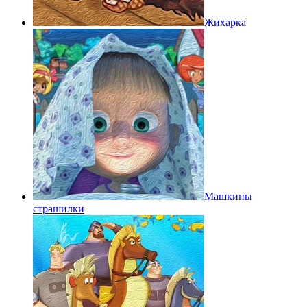
Жихарка
Машкины
страшилки