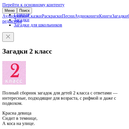
Перейти к основному контенту
Меню
Поиск
Главная
Аудиосказки
Сказки
Раскраски
Песни
Аудиокниги
Книги
Загадки
Загадки
редактора
Загадки для школьников
Загадки 2 класс
Полный сборник загадок для детей 2 класса с ответами —
интересные, подходящие для возраста, с рифмой и даже с
подвохом.
Красна девица
Сидит в темнице,
А коса на улице.