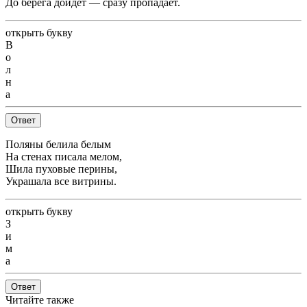
До берега дойдёт — сразу пропадает.
открыть букву
В
о
л
н
а
Ответ
Поляны белила белым
На стенах писала мелом,
Шила пуховые перины,
Украшала все витрины.
открыть букву
З
и
м
а
Ответ
Читайте также