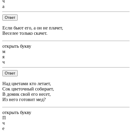
ч
а
Ответ
Если бьют его, а он не плачет,
Веселее только скачет.
открыть букву
м
я
ч
Ответ
Над цветами кто летает,
Сок цветочный собирает,
В домик свой его несет,
Из него готовит мед?
открыть букву
П
ч
е