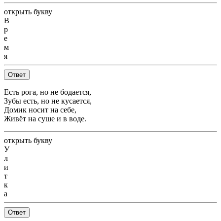
открыть букву
В
р
е
м
я
Ответ
Есть рога, но не бодается,
Зубы есть, но не кусается,
Домик носит на себе,
Живёт на суше и в воде.
открыть букву
У
л
и
т
к
а
Ответ