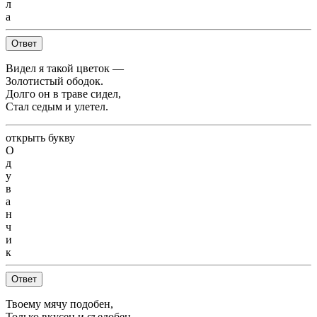
л
а
Ответ
Видел я такой цветок —
Золотистый ободок.
Долго он в траве сидел,
Стал седым и улетел.
открыть букву
О
д
у
в
а
н
ч
и
к
Ответ
Твоему мячу подобен,
Только вкусен и съедобен.