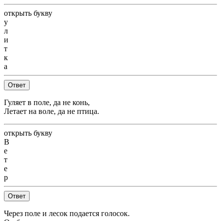
открыть букву
у
л
и
т
к
а
Ответ
Гуляет в поле, да не конь,
Летает на воле, да не птица.
открыть букву
В
е
т
е
р
Ответ
Через поле и лесок подается голосок.