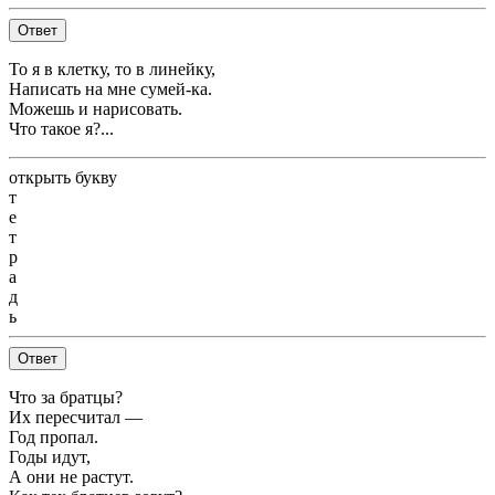
Ответ
То я в клетку, то в линейку,
Написать на мне сумей-ка.
Можешь и нарисовать.
Что такое я?...
открыть букву
т
е
т
р
а
д
ь
Ответ
Что за братцы?
Их пересчитал —
Год пропал.
Годы идут,
А они не растут.