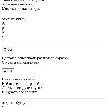
Хоть зелёные бока,
Мякоть красная сладка.
открыть букву
А
р
б
у
з
Ответ
Цветок с лепестками различной окраски,
С красивым названьем...
Ответ
Невидимка озорной:
Всё играет он с травой,
Листья в воздухе кружит
И куда-то все спешит.
открыть букву
В