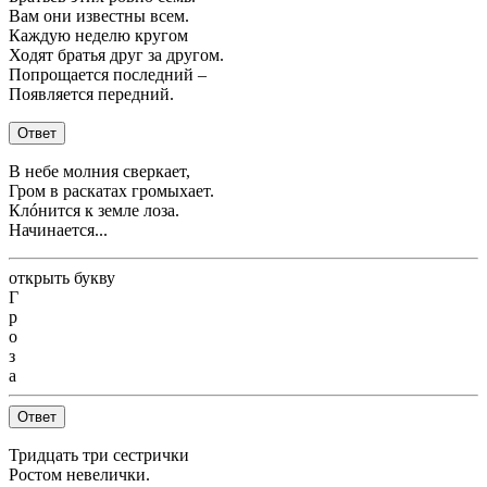
Вам они известны всем.
Каждую неделю кругом
Ходят братья друг за другом.
Попрощается последний –
Появляется передний.
Ответ
В небе молния сверкает,
Гром в раскатах громыхает.
Клóнится к земле лоза.
Начинается...
открыть букву
Г
р
о
з
а
Ответ
Тридцать три сестрички
Ростом невелички.