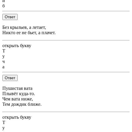
и
б
Ответ
Без крыльев, а летает,
Никто ее не бьет, а плачет.
открыть букву
Т
у
ч
а
Ответ
Пушистая вата
Плывёт куда-то.
Чем вата ниже,
Тем дождик ближе.
открыть букву
Т
у