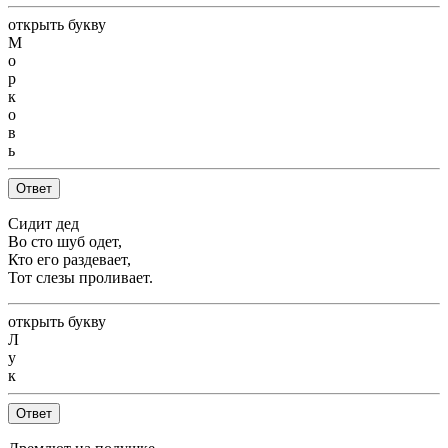
открыть букву
М
о
р
к
о
в
ь
Ответ
Сидит дед
Во сто шуб одет,
Кто его раздевает,
Тот слезы проливает.
открыть букву
Л
у
к
Ответ