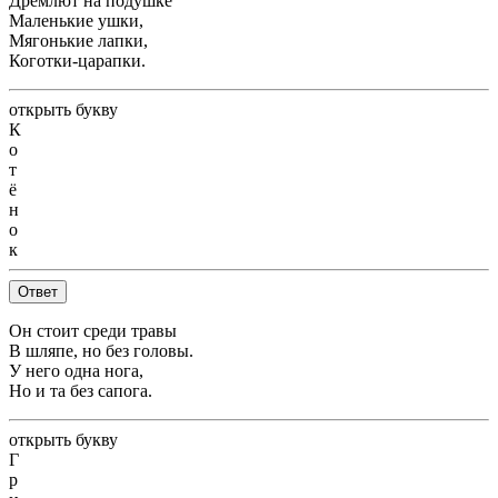
Дремлют на подушке
Маленькие ушки,
Мягонькие лапки,
Коготки-царапки.
открыть букву
К
о
т
ё
н
о
к
Ответ
Он стоит среди травы
В шляпе, но без головы.
У него одна нога,
Но и та без сапога.
открыть букву
Г
р