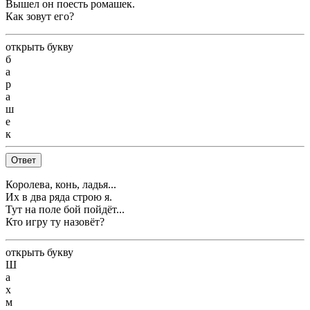
Вышел он поесть ромашек.
Как зовут его?
открыть букву
б
а
р
а
ш
е
к
Ответ
Королева, конь, ладья...
Их в два ряда строю я.
Тут на поле бой пойдёт...
Кто игру ту назовёт?
открыть букву
Ш
а
х
м