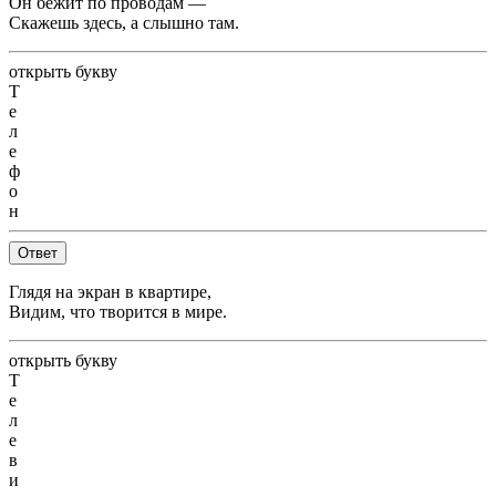
Он бежит по проводам —
Скажешь здесь, а слышно там.
открыть букву
Т
е
л
е
ф
о
н
Ответ
Глядя на экран в квартире,
Видим, что творится в мире.
открыть букву
Т
е
л
е
в
и