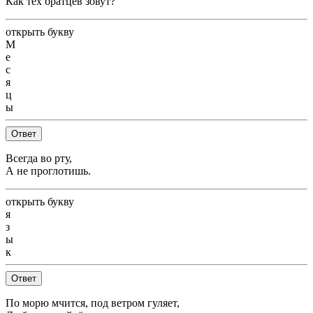
Как тех братцев зовут?
открыть букву
М
е
с
я
ц
ы
Ответ
Всегда во рту,
А не проглотишь.
открыть букву
я
з
ы
к
Ответ
По морю мчится, под ветром гуляет,