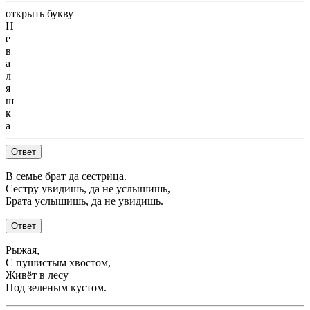
открыть букву
Н
е
в
а
л
я
ш
к
а
Ответ
В семье брат да сестрица.
Сестру увидишь, да не услышишь,
Брата услышишь, да не увидишь.
Ответ
Рыжая,
С пушистым хвостом,
Живёт в лесу
Под зеленым кустом.