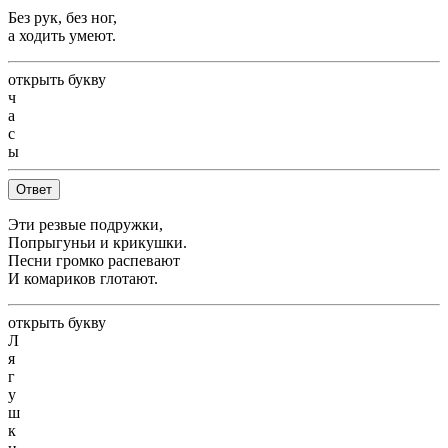
Без рук, без ног,
а ходить умеют.
открыть букву
ч
а
с
ы
Ответ
Эти резвые подружки,
Попрыгуньи и крикушки.
Песни громко распевают
И комариков глотают.
открыть букву
Л
я
г
у
ш
к