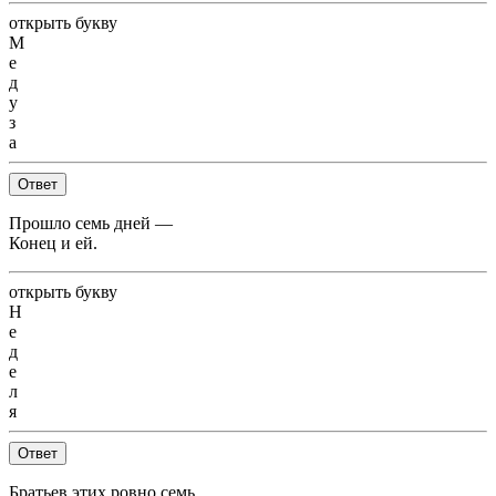
открыть букву
М
е
д
у
з
а
Ответ
Прошло семь дней —
Конец и ей.
открыть букву
Н
е
д
е
л
я
Ответ
Братьев этих ровно семь.