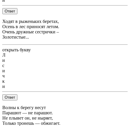
и
Ответ
Ходят в рыженьких беретах,
Осень в лес приносят летом.
Очень дружные сестрички –
Золотистые...
открыть букву
Л
и
с
и
ч
к
и
Ответ
Волны к берегу несут
Парашют — не парашют.
Не плывет он, не ныряет,
Только тронешь — обжигает.