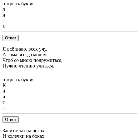
открыть букву
л
и
с
а
Ответ
Я всё знаю, всех учу,
А сама всегда молчу.
Чтоб со мною подружиться,
Нужно чтению учиться.
открыть букву
К
н
и
г
а
Ответ
Завиточки на рогах
И колечки на боках.