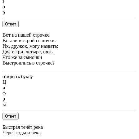
з
о
р
Ответ
Вот на нашей строчке
Встали в строй сыночки.
Их, дружок, могу назвать:
Два и три, четыре, пять.
Что же за сыночки
Выстроились в строчке?
открыть букву
Ц
и
ф
р
ы
Ответ
Быстрая течёт река
Через годы и века.