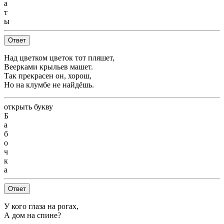
а
т
ы
Ответ
Над цветком цветок тот пляшет,
Веерками крыльев машет.
Так прекрасен он, хорош,
Но на клумбе не найдёшь.
открыть букву
Б
а
б
о
ч
к
а
Ответ
У кого глаза на рогах,
А дом на спине?