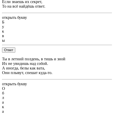
Если знаешь их секрет,
То на всё найдёшь ответ.
открыть букву
Б
у
к
в
ы
Ответ
Ты в летний полдень, в тишь и зной
Их не увидишь над собой.
А иногда, белы как вата,
Они плывут, спешат куда-то.
открыть букву
О
б
л
а
к
а