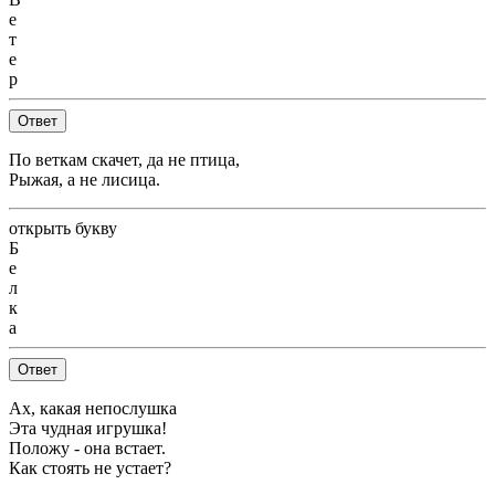
е
т
е
р
Ответ
По веткам скачет, да не птица,
Рыжая, а не лисица.
открыть букву
Б
е
л
к
а
Ответ
Ах, какая непослушка
Эта чудная игрушка!
Положу - она встает.
Как стоять не устает?