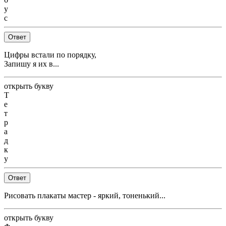
у
с
Ответ
Цифры встали по порядку,
Запишу я их в...
открыть букву
Т
е
т
р
а
д
к
у
Ответ
Рисовать плакаты мастер - яркий, тоненький...
открыть букву