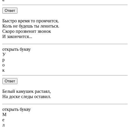
Ответ
Быстро время то промчится,
Коль не будешь ты лениться.
Скоро прозвенит звонок
И закончится...
открыть букву
У
р
о
к
Ответ
Белый камушек растаял,
На доске следы оставил.
открыть букву
М
е
л