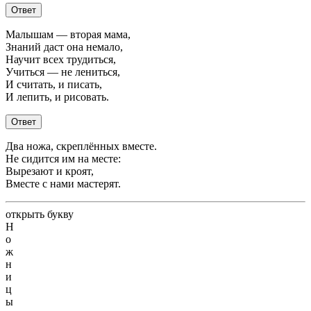
Ответ
Малышам — вторая мама,
Знаний даст она немало,
Научит всех трудиться,
Учиться — не лениться,
И считать, и писать,
И лепить, и рисовать.
Ответ
Два ножа, скреплённых вместе.
Не сидится им на месте:
Вырезают и кроят,
Вместе с нами мастерят.
открыть букву
Н
о
ж
н
и
ц
ы