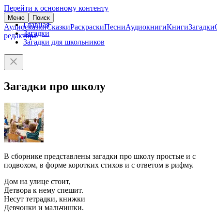
Перейти к основному контенту
Меню
Поиск
Главная
Аудиосказки
Сказки
Раскраски
Песни
Аудиокниги
Книги
Загадки
Загадки
редактора
Загадки для школьников
Загадки про школу
В сборнике представлены загадки про школу простые и с
подвохом, в форме коротких стихов и с ответом в рифму.
Дом на улице стоит,
Детвора к нему спешит.
Несут тетрадки, книжки
Девчонки и мальчишки.