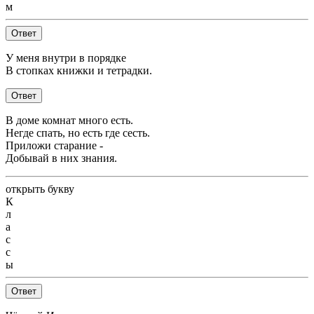
м
Ответ
У меня внутри в порядке
В стопках книжки и тетрадки.
Ответ
В доме комнат много есть.
Негде спать, но есть где сесть.
Приложи старание -
Добывай в них знания.
открыть букву
К
л
а
с
с
ы
Ответ