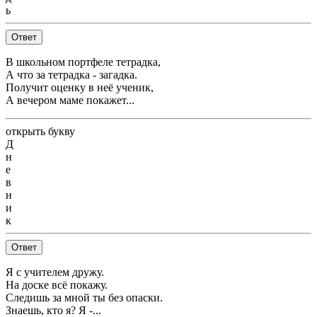
ь
Ответ
В школьном портфеле тетрадка,
А что за тетрадка - загадка.
Получит оценку в неё ученик,
А вечером маме покажет...
открыть букву
Д
н
е
в
н
и
к
Ответ
Я с учителем дружу.
На доске всё покажу.
Следишь за мной ты без опаски.
Знаешь, кто я? Я -...