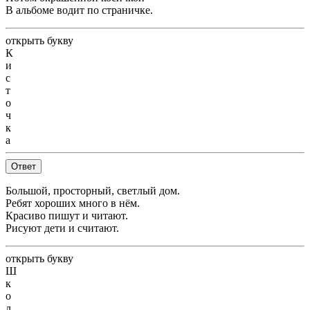
В альбоме водит по страничке.
открыть букву
К
и
с
т
о
ч
к
а
Ответ
Большой, просторный, светлый дом.
Ребят хороших много в нём.
Красиво пишут и читают.
Рисуют дети и считают.
открыть букву
Ш
к
о
л