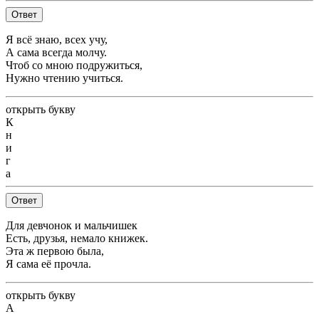
Ответ
Я всё знаю, всех учу,
А сама всегда молчу.
Чтоб со мною подружиться,
Нужно чтению учиться.
открыть букву
К
н
и
г
а
Ответ
Для девчонок и мальчишек
Есть, друзья, немало книжек.
Эта ж первою была,
Я сама её прочла.
открыть букву
А