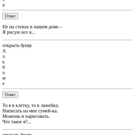
а
Ответ
Не на стенах в нашем доме –
Я рисую все в...
открыть букву
А
л
ь
б
о
м
е
Ответ
То я в клетку, то в линейку,
Написать на мне сумей-ка.
Можешь и нарисовать.
Что такое я?...
открыть букву