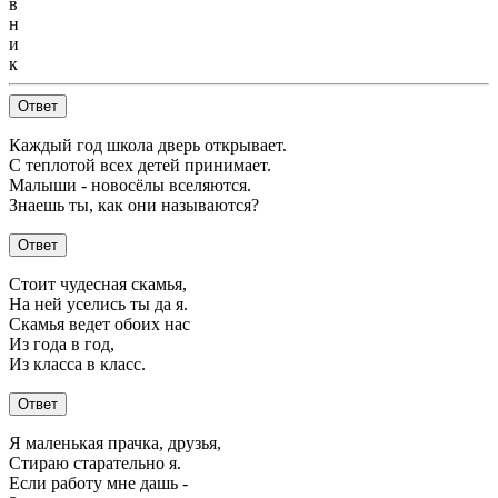
в
н
и
к
Ответ
Каждый год школа дверь открывает.
С теплотой всех детей принимает.
Малыши - новосёлы вселяются.
Знаешь ты, как они называются?
Ответ
Стоит чудесная скамья,
На ней уселись ты да я.
Скамья ведет обоих нас
Из года в год,
Из класса в класс.
Ответ
Я маленькая прачка, друзья,
Стираю старательно я.
Если работу мне дашь -