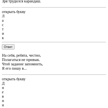
Зря трудился карандаш.
открыть букву
Л
а
с
т
и
к
Ответ
На себя, ребята, честно,
Полагаться не привык.
Чтоб задание запомнить,
Я его пишу в...
открыть букву
Д
н
е
в
н
и