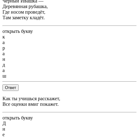
Чёрный Ивашка —
Деревянная рубашка,
Где носом проведёт,
Там заметку кладёт.
открыть букву
к
а
р
а
н
д
а
ш
Ответ
Как ты учишься расскажет,
Все оценки вмиг покажет.
открыть букву
Д
н
е