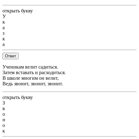
открыть букву
У
к
а
з
к
а
Ответ
Ученикам велит садиться.
Затем вставать и расходиться.
В школе многим он велит,
Ведь звонит, звонит, звонит.
открыть букву
З
в
о
н
о
к