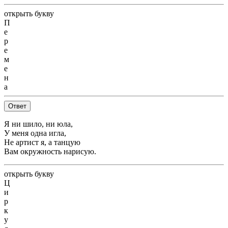
открыть букву
П
е
р
е
м
е
н
а
Ответ
Я ни шило, ни юла,
У меня одна игла,
Не артист я, а танцую
Вам окружность нарисую.
открыть букву
Ц
и
р
к
у