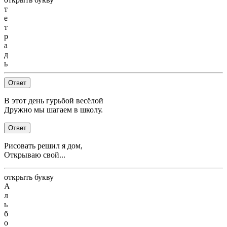
т
е
т
р
а
д
ь
Ответ
В этот день гурьбой весёлой
Дружно мы шагаем в школу.
Ответ
Рисовать решил я дом,
Открываю свой...
открыть букву
А
л
ь
б
о