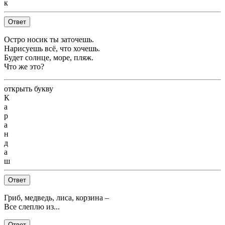
к
Ответ
Остро носик ты заточешь.
Нарисуешь всё, что хочешь.
Будет солнце, море, пляж.
Что же это?
открыть букву
К
а
р
а
н
д
а
ш
Ответ
Гриб, медведь, лиса, корзина –
Все слеплю из...
Ответ