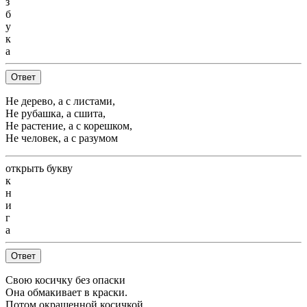
з
б
у
к
а
Ответ
Не дерево, а с листами,
Не рубашка, а сшита,
Не растение, а с корешком,
Не человек, а с разумом
открыть букву
к
н
и
г
а
Ответ
Свою косичку без опаски
Она обмакивает в краски.
Потом окрашенной косичкой