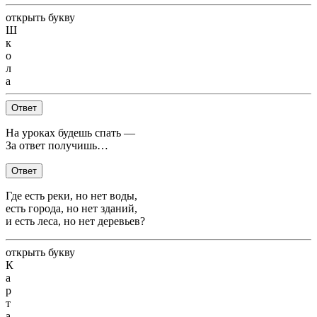
открыть букву
Ш
к
о
л
а
Ответ
На уроках будешь спать —
За ответ получишь…
Ответ
Где есть реки, но нет воды,
есть города, но нет зданий,
и есть леса, но нет деревьев?
открыть букву
К
а
р
т
а