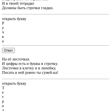
И в твоей тетрадке
Должны быть строчки гладки.
открыть букву
Р
у
ч
к
а
Ответ
На её листочках
И цифры есть и буквы в строчку.
Листочки в клетку и в линейку,
Писать в ней ровно ты сумей-ка!
открыть букву
Т
е
т
р
а
д