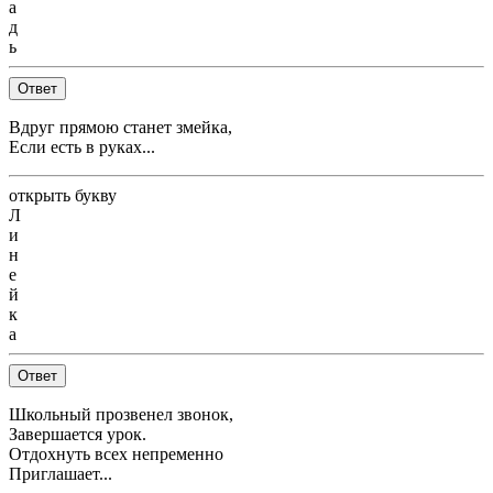
а
д
ь
Ответ
Вдруг прямою станет змейка,
Если есть в руках...
открыть букву
Л
и
н
е
й
к
а
Ответ
Школьный прозвенел звонок,
Завершается урок.
Отдохнуть всех непременно
Приглашает...