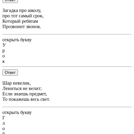
Загадка про школу,
про тот самый срок,
Который ребятам
Прозвонит звонок.
открыть букву
У
р
о
к
Ответ
Шар невелик,
Лениться не велит;
Если знаешь предмет,
То покажешь весь свет.
открыть букву
Г
л
о
б