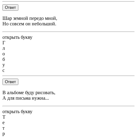
Ответ
Шар земной передо мной,
Но совсем он небольшой.
открыть букву
Г
л
о
б
у
с
Ответ
В альбоме буду рисовать,
А для письма нужна...
открыть букву
Т
е
т
р