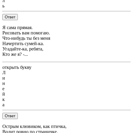
л
ь
Ответ
Я сама прямая.
Рисовать вам помогаю.
Что-нибудь ты без меня
Начертить сумей-ка.
Угадайте-ка, ребята,
Кто же я? -...
открыть букву
Л
и
н
е
й
к
а
Ответ
Острым клювиком, как птичка,
Водит ровно по страничке.