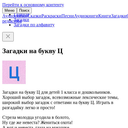
Перейти к основному контенту
Меню
Поиск
Главная
Аудиосказки
Сказки
Раскраски
Песни
Аудиокниги
Книги
Загадки
Загадки
редактора
Загадки по алфавиту
Загадки на букву Ц
Загадки на букву Ц для детей 1 класса и дошкольников.
Хороший выбор загадок, всевозможные лексические темы,
широкий выбор загадок с ответами на букву Ц. Играть в
разгадайку легко и просто!
Стрела молодца угодила в болото,
Ну где же невеста? Жениться охота!
А вот и невеста, глаза на макушке.