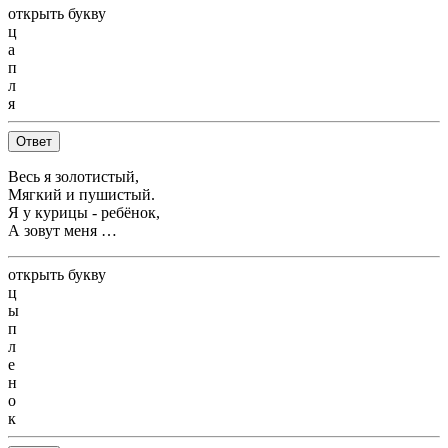
открыть букву
ц
а
п
л
я
Ответ
Весь я золотистый,
Мягкий и пушистый.
Я у курицы - ребёнок,
А зовут меня …
открыть букву
ц
ы
п
л
е
н
о
к