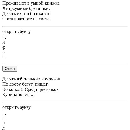
Проживают в умной книжке
Хитроумные братишки.
Десять их, но братья эти
Сосчитают все на свете.
открыть букву
Ц
и
ф
р
ы
Ответ
Десять жёлтеньких комочков
По двору бегут, пищат.
Ко-ко-ко!!! Среди цветочков
Курица зовёт....
открыть букву
Ц
ы
п
л