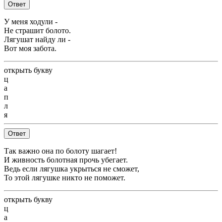
Ответ
У меня ходули -
Не страшит болото.
Лягушат найду ли -
Вот моя забота.
открыть букву
ц
а
п
л
я
Ответ
Так важно она по болоту шагает!
И живность болотная прочь убегает.
Ведь если лягушка укрыться не сможет,
То этой лягушке никто не поможет.
открыть букву
ц
а