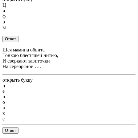
Ц
и
ф
р
ы
Ответ
Шея мамина обвита
Тонкою блестящей нитью,
И сверкают завиточки
На серебряной ….
открыть букву
ц
е
п
о
ч
к
е
Ответ