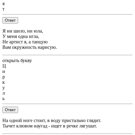
я
т
Ответ
Я ни шило, ни юла,
У меня одна игла,
Не артист я, а танцую
Вам окружность нарисую.
открыть букву
Ц
и
р
к
у
л
ь
Ответ
На одной ноге стоит, в воду пристально глядит.
Тычет клювом наугад - ищет в речке лягушат.