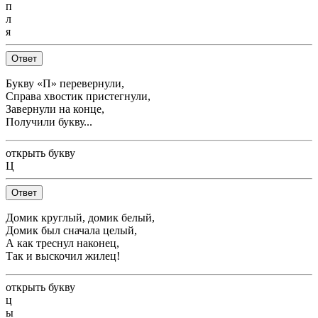
п
л
я
Ответ
Букву «П» перевернули,
Справа хвостик пристегнули,
Завернули на конце,
Получили букву...
открыть букву
Ц
Ответ
Домик круглый, домик белый,
Домик был сначала целый,
А как треснул наконец,
Так и выскочил жилец!
открыть букву
ц
ы