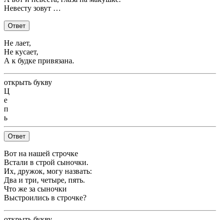
Невесту зовут …
Ответ
Не лает,
Не кусает,
А к будке привязана.
открыть букву
Ц
е
п
ь
Ответ
Вот на нашей строчке
Встали в строй сыночки.
Их, дружок, могу назвать:
Два и три, четыре, пять.
Что же за сыночки
Выстроились в строчке?
открыть букву