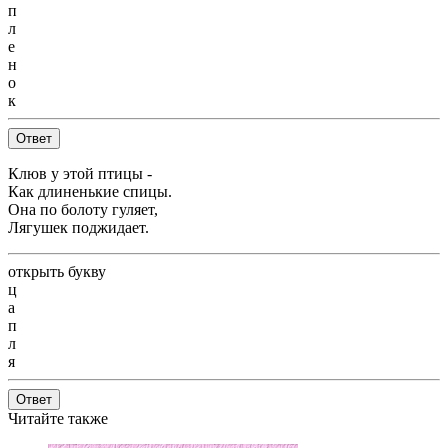
п
л
е
н
о
к
Ответ
Клюв у этой птицы -
Как длиненькие спицы.
Она по болоту гуляет,
Лягушек поджидает.
открыть букву
ц
а
п
л
я
Ответ
Читайте также