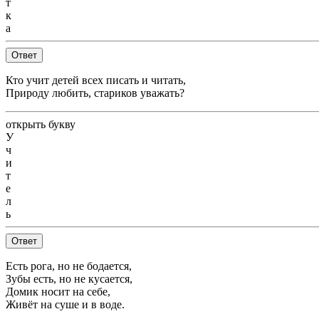
т
к
а
Ответ
Кто учит детей всех писать и читать,
Природу любить, стариков уважать?
открыть букву
У
ч
и
т
е
л
ь
Ответ
Есть рога, но не бодается,
Зубы есть, но не кусается,
Домик носит на себе,
Живёт на суше и в воде.