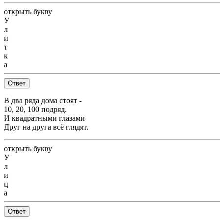
открыть букву
У
л
и
т
к
а
Ответ
В два ряда дома стоят -
10, 20, 100 подряд.
И квадратными глазами
Друг на друга всё глядят.
открыть букву
У
л
и
ц
а
Ответ