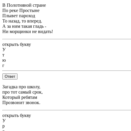
В Полотняной стране
По реке Простыне
Плывет пароход
То назад, то вперед.
А за ним такая гладь -
Ни морщинки не видать!
открыть букву
У
т
ю
г
Ответ
Загадка про школу,
про тот самый срок,
Который ребятам
Прозвонит звонок.
открыть букву
У
р