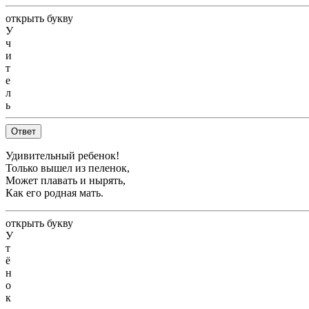
открыть букву
У
ч
и
т
е
л
ь
Ответ
Удивительный ребенок!
Только вышел из пеленок,
Может плавать и нырять,
Как его родная мать.
открыть букву
У
т
ё
н
о
к