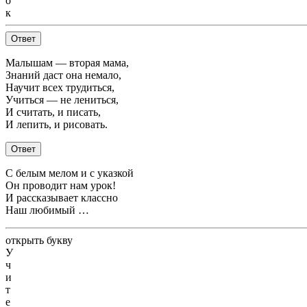
о
к
Ответ
Малышам — вторая мама,
Знаний даст она немало,
Научит всех трудиться,
Учиться — не лениться,
И считать, и писать,
И лепить, и рисовать.
Ответ
С белым мелом и с указкой
Он проводит нам урок!
И рассказывает классно
Наш любимый …
открыть букву
У
ч
и
т
е