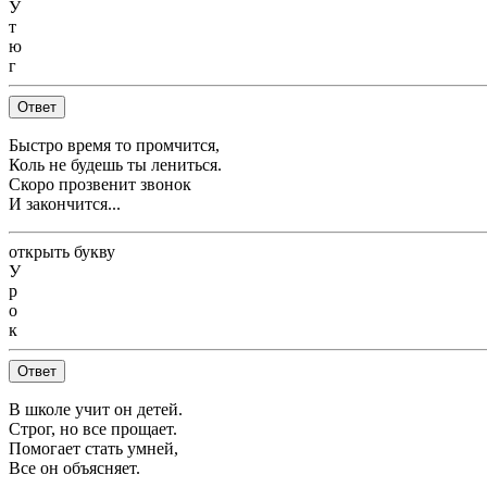
У
т
ю
г
Ответ
Быстро время то промчится,
Коль не будешь ты лениться.
Скоро прозвенит звонок
И закончится...
открыть букву
У
р
о
к
Ответ
В школе учит он детей.
Строг, но все прощает.
Помогает стать умней,
Все он объясняет.