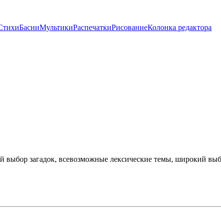
Стихи
Басни
Мультики
Распечатки
Рисование
Колонка редактора
й выбор загадок, всевозможные лексические темы, широкий выбор