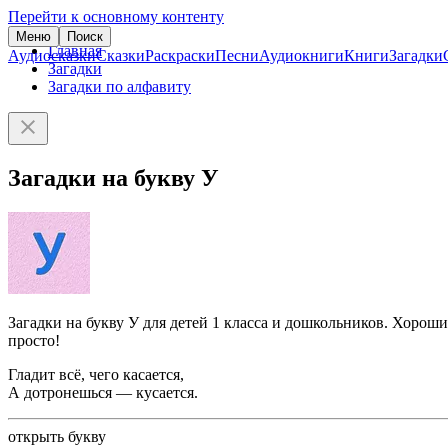
Перейти к основному контенту
Меню
Поиск
Главная
Аудиосказки
Сказки
Раскраски
Песни
Аудиокниги
Книги
Загадки
Загадки
Загадки по алфавиту
Загадки на букву У
Загадки на букву У для детей 1 класса и дошкольников. Хороши
просто!
Гладит всё, чего касается,
А дотронешься — кусается.
открыть букву