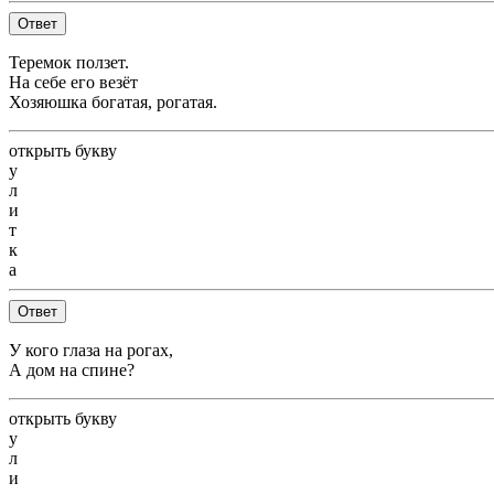
Ответ
Теремок ползет.
На себе его везёт
Хозяюшка богатая, рогатая.
открыть букву
у
л
и
т
к
а
Ответ
У кого глаза на рогах,
А дом на спине?
открыть букву
у
л
и