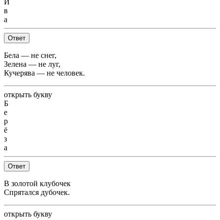
И
в
а
Ответ
Бела — не снег,
Зелена — не луг,
Кучерява — не человек.
открыть букву
Б
е
р
ё
з
а
Ответ
В золотой клубочек
Спрятался дубочек.
открыть букву