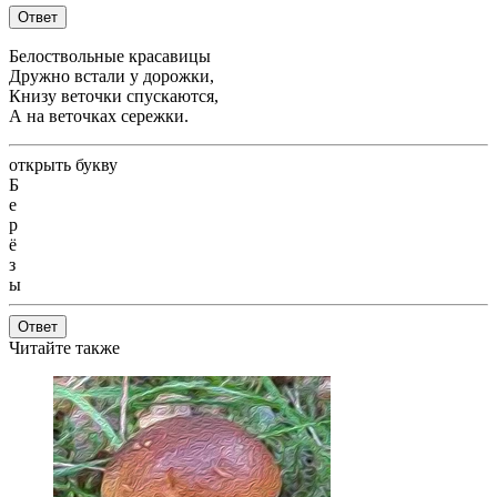
Ответ
Белоствольные красавицы
Дружно встали у дорожки,
Книзу веточки спускаются,
А на веточках сережки.
открыть букву
Б
е
р
ё
з
ы
Ответ
Читайте также