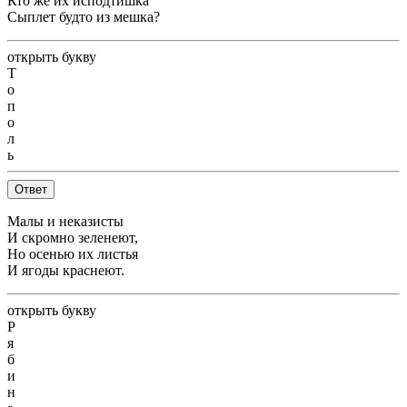
Кто же их исподтишка
Сыплет будто из мешка?
открыть букву
Т
о
п
о
л
ь
Ответ
Малы и неказисты
И скромно зеленеют,
Но осенью их листья
И ягоды краснеют.
открыть букву
Р
я
б
и
н