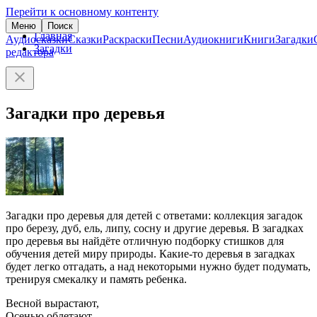
Перейти к основному контенту
Меню
Поиск
Главная
Аудиосказки
Сказки
Раскраски
Песни
Аудиокниги
Книги
Загадки
Загадки
редактора
Загадки про деревья
Загадки про деревья для детей с ответами: коллекция загадок
про березу, дуб, ель, липу, сосну и другие деревья. В загадках
про деревья вы найдёте отличную подборку стишков для
обучения детей миру природы. Какие-то деревья в загадках
будет легко отгадать, а над некоторыми нужно будет подумать,
тренируя смекалку и память ребенка.
Весной вырастают,
Осенью облетают.