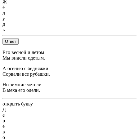
Ж
ё
л
у
д
ь
Ответ
Его весной и летом
Мы видели одетым.
А осенью с бедняжки
Сорвали все рубашки.
Но зимние метели
В меха его одели.
открыть букву
Д
е
р
е
в
о