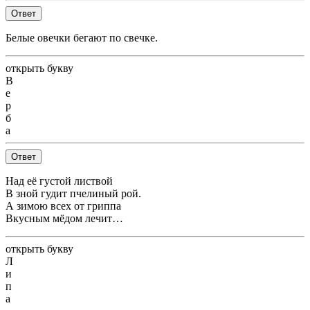
Ответ
Белые овечки бегают по свечке.
открыть букву
В
е
р
б
а
Ответ
Над её густой листвой
В зной гудит пчелиный рой.
А зимою всех от гриппа
Вкусным мёдом лечит…
открыть букву
Л
и
п
а