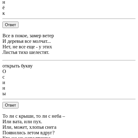
н
ё
к
Ответ
Все в покое, замер ветер
И деревья все молчат...
Нет, не все еще - у этих
Листья тихо шелестят.
открыть букву
О
с
и
н
ы
Ответ
То ли с крыши, то ли с неба –
Или вата, или пух.
Или, может, хлопья снега
Появились летом вдруг?