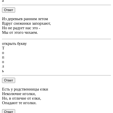
а
Ответ
Из деревьев ранним летом
Вдруг снежинки запорхают,
Но не радует нас это -
Мы от этого чихаем.
открыть букву
Т
о
п
о
л
ь
Ответ
Есть у родственницы елки
Неколючие иголки,
Но, в отличие от елки,
Опадают те иголки.
Ответ