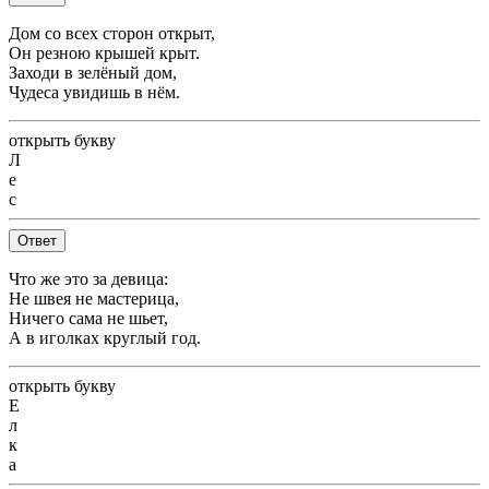
Дом со всех сторон открыт,
Он резною крышей крыт.
Заходи в зелёный дом,
Чудеса увидишь в нём.
открыть букву
Л
е
с
Ответ
Что же это за девица:
Не швея не мастерица,
Ничего сама не шьет,
А в иголках круглый год.
открыть букву
Е
л
к
а