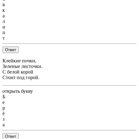
в
к
а
л
и
п
т
Ответ
Клейкие почки,
Зеленые листочки.
С белой корой
Стоит под горой.
открыть букву
Б
е
р
ё
з
а
Ответ