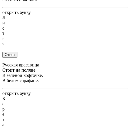
открыть букву
Л
и
с
т
ь
я
Ответ
Русская красавица
Стоит на поляне
В зеленой кофточке,
В белом сарафане.
открыть букву
Б
е
р
ё
з
а