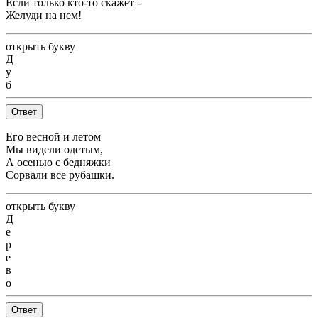
Если только кто-то скажет -
Желуди на нем!
открыть букву
Д
у
б
Ответ
Его весной и летом
Мы видели одетым,
А осенью с бедняжки
Сорвали все рубашки.
открыть букву
Д
е
р
е
в
о
Ответ