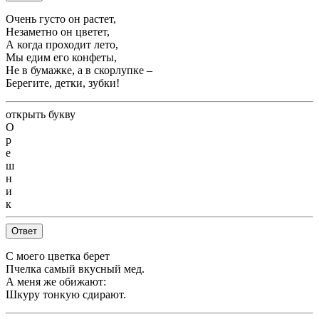
Очень густо он растет,
Незаметно он цветет,
А когда проходит лето,
Мы едим его конфеты,
Не в бумажке, а в скорлупке –
Берегите, детки, зубки!
открыть букву
О
р
е
ш
н
и
к
Ответ
С моего цветка берет
Пчелка самый вкусный мед.
А меня же обижают:
Шкуру тонкую сдирают.