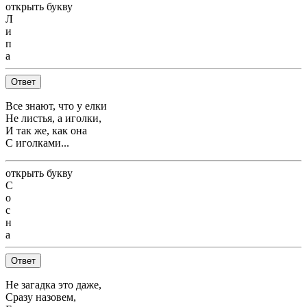
открыть букву
Л
и
п
а
Ответ
Все знают, что у елки
Не листья, а иголки,
И так же, как она
С иголками...
открыть букву
С
о
с
н
а
Ответ
Не загадка это даже,
Сразу назовем,