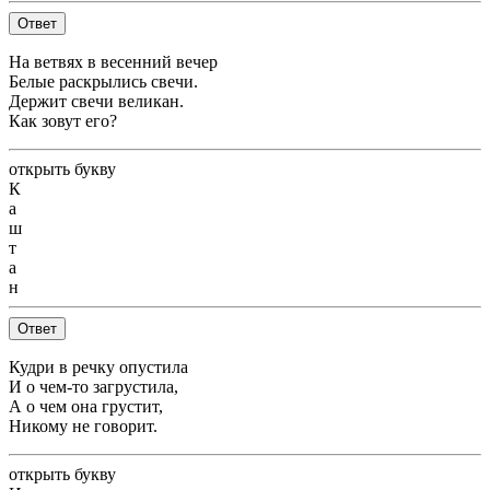
Ответ
На ветвях в весенний вечер
Белые раскрылись свечи.
Держит свечи великан.
Как зовут его?
открыть букву
К
а
ш
т
а
н
Ответ
Кудри в речку опустила
И о чем-то загрустила,
А о чем она грустит,
Никому не говорит.
открыть букву