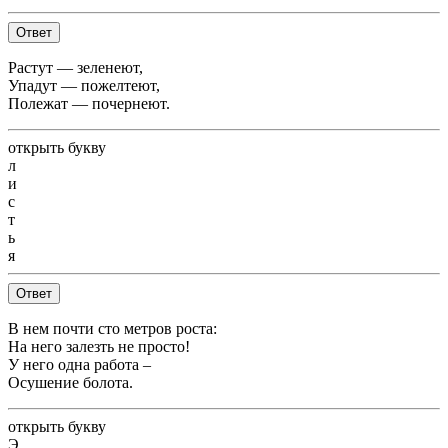
Ответ
Растут — зеленеют,
Упадут — пожелтеют,
Полежат — почернеют.
открыть букву
л
и
с
т
ь
я
Ответ
В нем почти сто метров роста:
На него залезть не просто!
У него одна работа –
Осушение болота.
открыть букву
Э