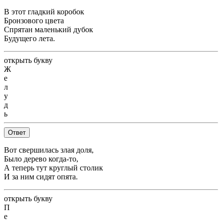
В этот гладкий коробок
Бронзового цвета
Спрятан маленький дубок
Будущего лета.
открыть букву
Ж
е
л
у
д
ь
Ответ
Вот свершилась злая доля,
Было дерево когда-то,
А теперь тут круглый столик
И за ним сидят опята.
открыть букву
П
е