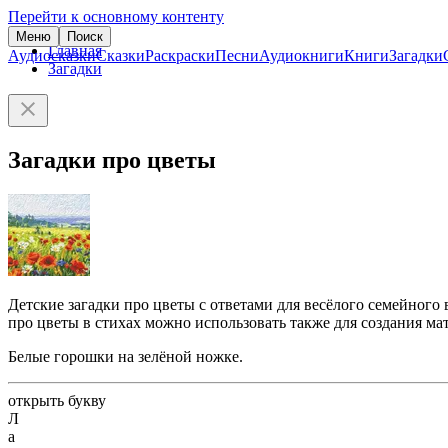
Перейти к основному контенту
Меню
Поиск
Главная
Аудиосказки
Сказки
Раскраски
Песни
Аудиокниги
Книги
Загадки
Загадки
Загадки про цветы
Детские загадки про цветы с ответами для весёлого семейного
про цветы в стихах можно использовать также для создания ма
Белые горошки на зелёной ножке.
открыть букву
Л
а