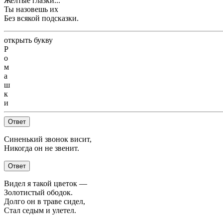
Желтые глазки...
Ты назовешь их
Без всякой подсказки.
открыть букву
Р
о
м
а
ш
к
и
Ответ
Синенький звонок висит,
Никогда он не звенит.
Ответ
Видел я такой цветок —
Золотистый ободок.
Долго он в траве сидел,
Стал седым и улетел.