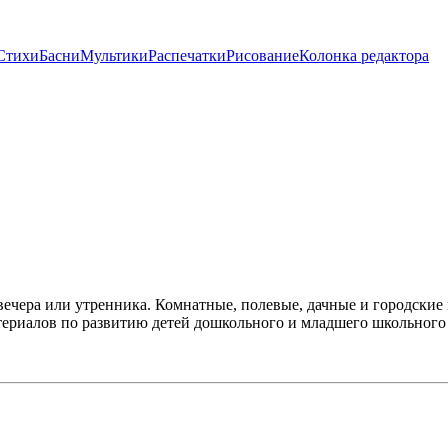
Стихи
Басни
Мультики
Распечатки
Рисование
Колонка редактора
 вечера или утренника. Комнатные, полевые, дачные и городские
териалов по развитию детей дошкольного и младшего школьного 