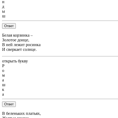
н
д
ы
ш
Ответ
Белая корзинка –
Золотое донце,
В ней лежит росинка
И сверкает солнце.
открыть букву
Р
о
м
а
ш
к
а
Ответ
В беленьких платьях,