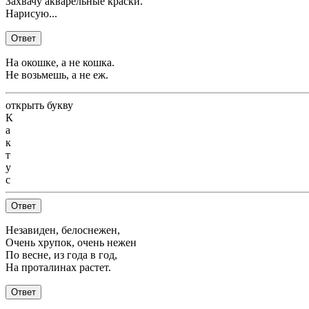
Захвачу акварельные краски.
Нарисую...
Ответ
На окошке, а не кошка.
Не возьмешь, а не еж.
открыть букву
К
а
к
т
у
с
Ответ
Незавиден, белоснежен,
Очень хрупок, очень нежен
По весне, из года в год,
На проталинах растет.
Ответ