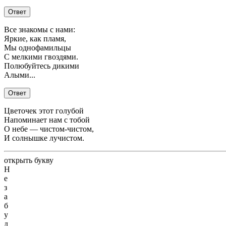
Ответ
Все знакомы с нами:
Яркие, как пламя,
Мы однофамильцы
С мелкими гвоздями.
Полюбуйтесь дикими
Алыми...
Ответ
Цветочек этот голубой
Напоминает нам с тобой
О небе — чистом-чистом,
И солнышке лучистом.
открыть букву
Н
е
з
а
б
у
д