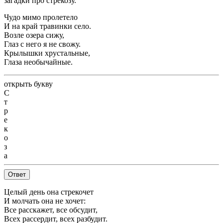
загадки про стрекозу.
Чудо мимо пролетело
И на край травинки село.
Возле озера сижу,
Глаз с него я не свожу.
Крылышки хрустальные,
Глаза необычайные.
открыть букву
С
т
р
е
к
о
з
а
Ответ
Целый день она стрекочет
И молчать она не хочет:
Все расскажет, все обсудит,
Всех рассердит, всех разбудит.