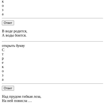
к
о
з
а
Ответ
В воде родится,
А воды боится.
открыть букву
С
т
р
е
к
о
з
а
Ответ
Над прудом гибкая лоза,
На ней повисла …