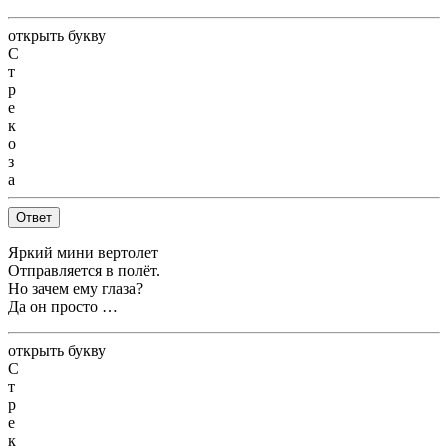
открыть букву
С
т
р
е
к
о
з
а
Ответ
Яркий мини вертолет
Отправляется в полёт.
Но зачем ему глаза?
Да он просто …
открыть букву
С
т
р
е
к