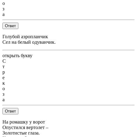
о
з
а
Ответ
Голубой аэропланчик
Сел на белый одуванчик.
открыть букву
С
т
р
е
к
о
з
а
Ответ
На ромашку у ворот
Опустился вертолет –
Золотистые глаза.