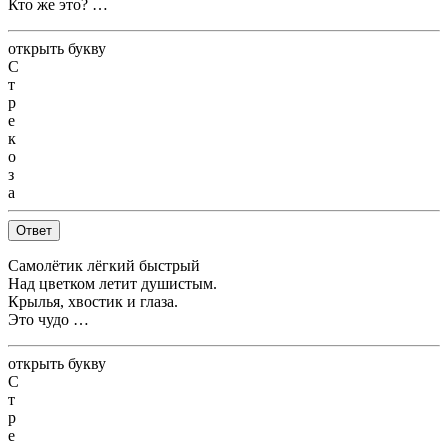
Кто же это? …
открыть букву
С
т
р
е
к
о
з
а
Ответ
Самолётик лёгкий быстрый
Над цветком летит душистым.
Крылья, хвостик и глаза.
Это чудо …
открыть букву
С
т
р
е