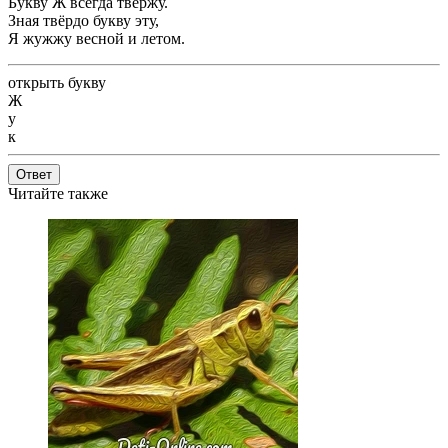
Букву Ж всегда твержу.
Зная твёрдо букву эту,
Я жужжу весной и летом.
открыть букву
Ж
у
к
Ответ
Читайте также