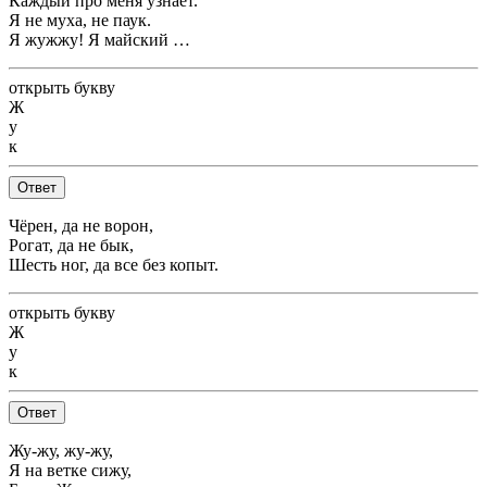
Каждый про меня узнает.
Я не муха, не паук.
Я жужжу! Я майский …
открыть букву
Ж
у
к
Ответ
Чёрен, да не ворон,
Рогат, да не бык,
Шесть ног, да все без копыт.
открыть букву
Ж
у
к
Ответ
Жу-жу, жу-жу,
Я на ветке сижу,