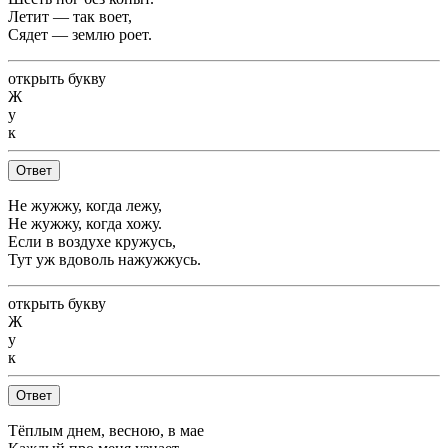
Летит — так воет,
Сядет — землю роет.
открыть букву
Ж
у
к
Ответ
Не жужжу, когда лежу,
Не жужжу, когда хожу.
Если в воздухе кружусь,
Тут уж вдоволь нажужжусь.
открыть букву
Ж
у
к
Ответ
Тёплым днем, весною, в мае