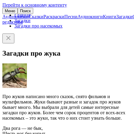
Перейти к основному контенту
Меню
Поиск
Главная
Аудиосказки
Сказки
Раскраски
Песни
Аудиокниги
Книги
Загадки
Загадки
редактора
Загадки про насекомых
Загадки про жука
Про жуков написано много сказок, снято фильмов и
мультфильмов. Жуки бывают разные и загадок про жуков
бывает много. Мы выбрали для детей самые интересные
загадки про жуков. Более чем сорок процентов от всех-всех
насекомых – это жуки, так что о них стоит узнать больше.
Два рога — не бык,
Шесть ног без копыт.