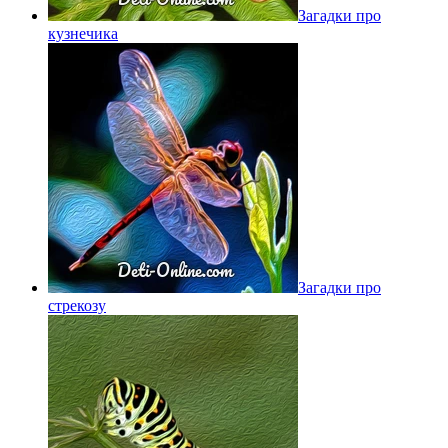
Загадки про
кузнечика
Загадки про
стрекозу