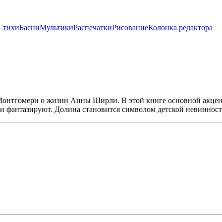
Стихи
Басни
Мультики
Распечатки
Рисование
Колонка редактора
Монтгомери о жизни Анны Ширли. В этой книге основной акцент
 и фантазируют. Долина становится символом детской невинност