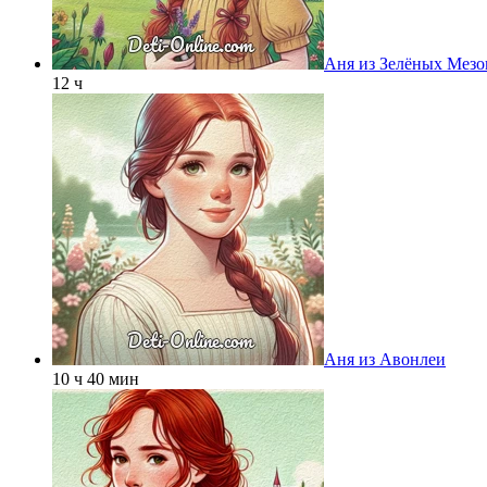
Аня из Зелёных Мез
12 ч
Аня из Авонлеи
10 ч 40 мин