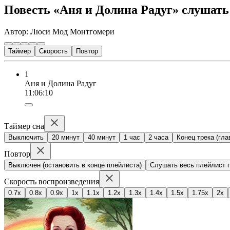
Повесть «Аня и Долина Радуг» слушать
Автор: Люси Мод Монтгомери
Таймер
Скорость
Повтор
1
Аня и Долина Радуг
11:06:10
Таймер сна
Выключить
20 минут
40 минут
1 час
2 часа
Конец трека (гла
Повтор
Выключен (остановить в конце плейлиста)
Слушать весь плейлист п
Скорость воспроизведения
0.7x
0.8x
0.9x
1x
1.1x
1.2x
1.3x
1.4x
1.5x
1.75x
2x