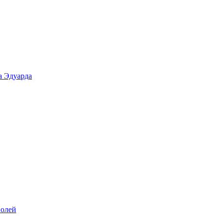
а Эдуарда
олей