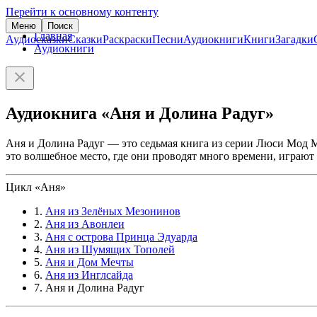
Перейти к основному контенту
Меню
Поиск
Главная
Аудиосказки
Сказки
Раскраски
Песни
Аудиокниги
Книги
Загадки
Аудиокниги
Аудиокнига «Аня и Долина Радуг»
Аня и Долина Радуг — это седьмая книга из серии Люси Мод 
это волшебное место, где они проводят много времени, играют
Цикл «Аня»
1.
Аня из Зелёных Мезонинов
2.
Аня из Авонлеи
3.
Аня с острова Принца Эдуарда
4.
Аня из Шумящих Тополей
5.
Аня и Дом Мечты
6.
Аня из Инглсайда
7. Аня и Долина Радуг