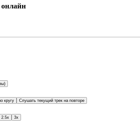
 онлайн
вы)
о кругу
Слушать текущий трек на повторе
2.5x
3x