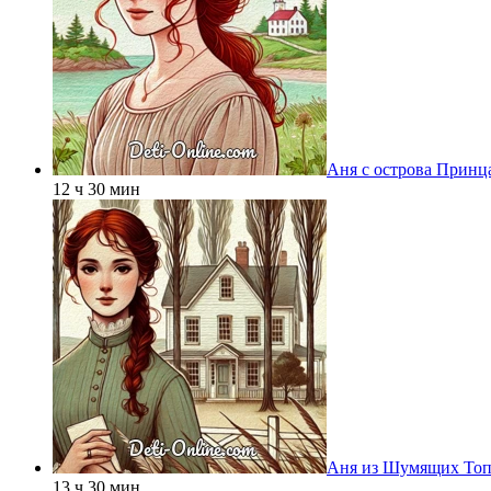
Аня с острова Принц
12 ч 30 мин
Аня из Шумящих Топ
13 ч 30 мин