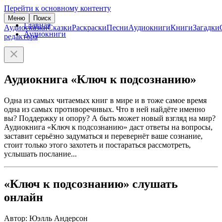
Перейти к основному контенту
Меню
Поиск
Главная
Аудиосказки
Сказки
Раскраски
Песни
Аудиокниги
Книги
Загадки
Аудиокниги
редактора
Аудиокнига «Ключ к подсознанию»
Одна из самых читаемых книг в мире и в тоже самое время
одна из самых противоречивых. Что в ней найдёте именно
вы? Поддержку и опору? А быть может новый взгляд на мир?
Аудиокнига «Ключ к подсознанию» даст ответы на вопросы,
заставит серьёзно задуматься и перевернёт ваше сознание,
стоит только этого захотеть и постараться рассмотреть,
услышать послание...
«Ключ к подсознанию» слушать
онлайн
Автор: Юэлль Андерсон