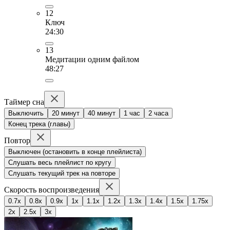
12
Ключ
24:30
13
Медитации одним файлом
48:27
Таймер сна
Выключить
20 минут
40 минут
1 час
2 часа
Конец трека (главы)
Повтор
Выключен (остановить в конце плейлиста)
Слушать весь плейлист по кругу
Слушать текущий трек на повторе
Скорость воспроизведения
0.7x
0.8x
0.9x
1x
1.1x
1.2x
1.3x
1.4x
1.5x
1.75x
2x
2.5x
3x