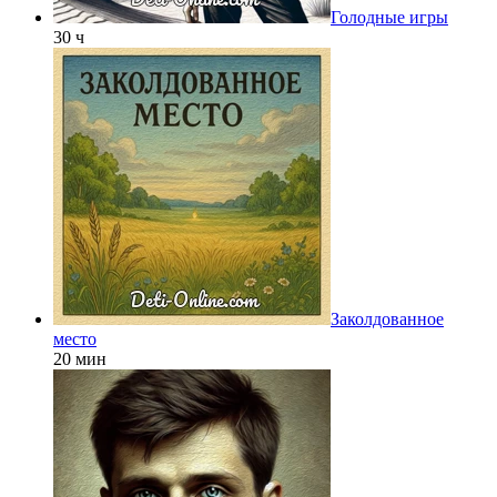
Голодные игры
30 ч
Заколдованное
место
20 мин