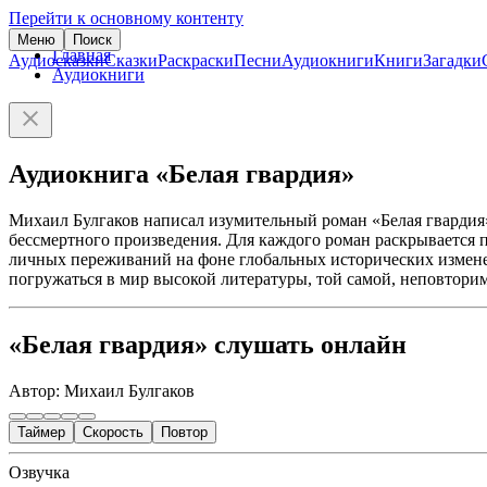
Перейти к основному контенту
Меню
Поиск
Главная
Аудиосказки
Сказки
Раскраски
Песни
Аудиокниги
Книги
Загадки
Аудиокниги
Аудиокнига «Белая гвардия»
Михаил Булгаков написал изумительный роман «Белая гвардия»
бессмертного произведения. Для каждого роман раскрывается п
личных переживаний на фоне глобальных исторических измене
погружаться в мир высокой литературы, той самой, неповтори
«Белая гвардия» слушать онлайн
Автор: Михаил Булгаков
Таймер
Скорость
Повтор
Озвучка