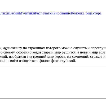
Стихи
Басни
Мультики
Распечатки
Рисование
Колонка редактора
, аудиокнигу по страницам которого можно слушать и переслуши
о-своему, особенно когда старый мир рушится, а новый мир еще 
ний, изображая внутренний мир героев, их сомнений, страхов 
мой в своём изяществе и философски глубокой.