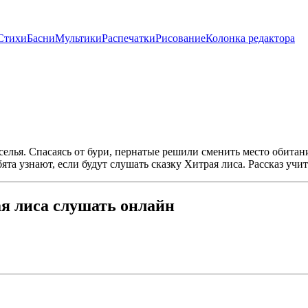
Стихи
Басни
Мультики
Распечатки
Рисование
Колонка редактора
елья. Спасаясь от бури, пернатые решили сменить место обитан
бята узнают, если будут слушать сказку Хитрая лиса. Рассказ уч
я лиса слушать онлайн