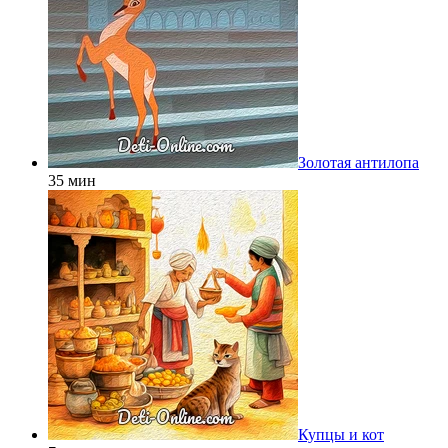
Золотая антилопа
35 мин
Купцы и кот