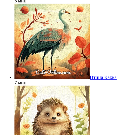
5 мин
Птица Кахка
7 мин