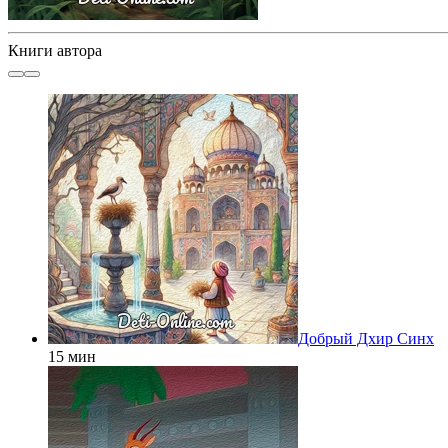
Книги автора
Добрый Дхир Синх
15 мин