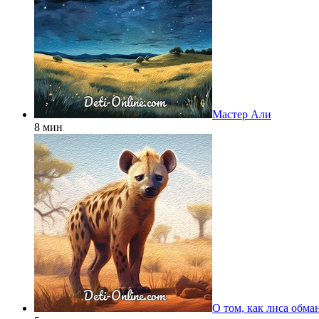
Мастер Али
8 мин
О том, как лиса обма