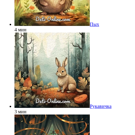
Пых
4 мин
Рукавичка
3 мин