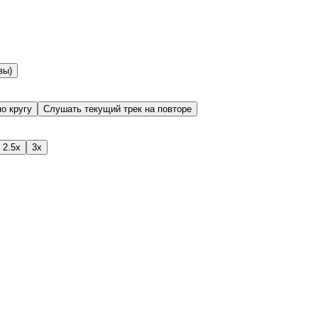
вы)
о кругу
Слушать текущий трек на повторе
2.5x
3x