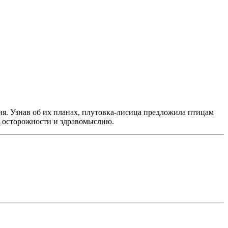
ия. Узнав об их планах, плутовка-лисица предложила птицам
ит осторожности и здравомыслию.