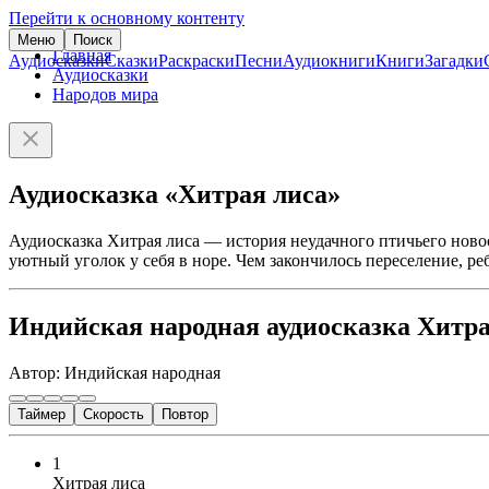
Перейти к основному контенту
Меню
Поиск
Главная
Аудиосказки
Сказки
Раскраски
Песни
Аудиокниги
Книги
Загадки
Аудиосказки
Народов мира
Аудиосказка «Хитрая лиса»
Аудиосказка Хитрая лиса — история неудачного птичьего новос
уютный уголок у себя в норе. Чем закончилось переселение, ре
Индийская народная аудиосказка Хитра
Автор: Индийская народная
Таймер
Скорость
Повтор
1
Хитрая лиса