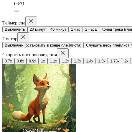
03:31
Таймер сна
Выключить
20 минут
40 минут
1 час
2 часа
Конец трека (гла
Повтор
Выключен (остановить в конце плейлиста)
Слушать весь плейлист п
Скорость воспроизведения
0.7x
0.8x
0.9x
1x
1.1x
1.2x
1.3x
1.4x
1.5x
1.75x
2x