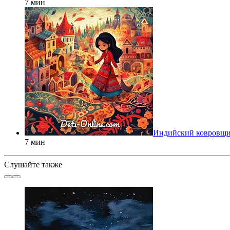
7 мин
Индийский ковровщ
7 мин
Слушайте также