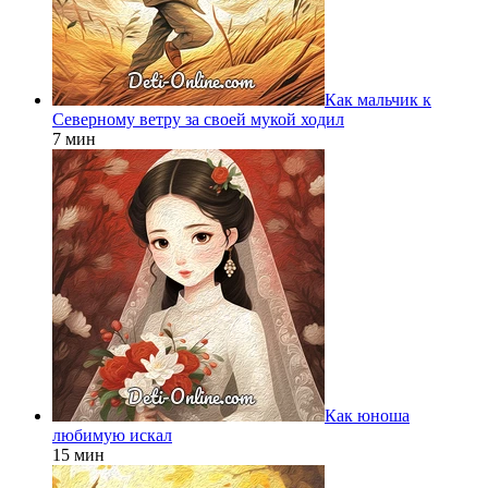
Как мальчик к
Северному ветру за своей мукой ходил
7 мин
Как юноша
любимую искал
15 мин