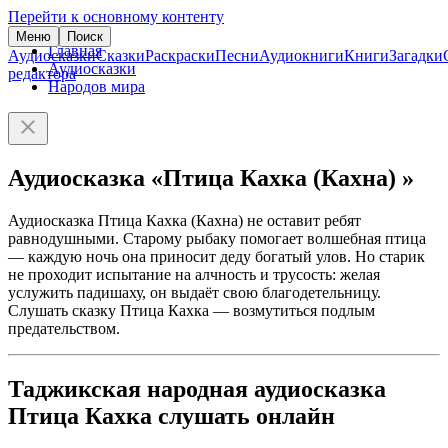
Перейти к основному контенту
Меню
Поиск
Главная
Аудиосказки
Сказки
Раскраски
Песни
Аудиокниги
Книги
Загадки
Аудиосказки
редактора
Народов мира
Аудиосказка «Птица Кахка (Кахна) »
Аудиосказка Птица Кахка (Кахна) не оставит ребят
равнодушными. Старому рыбаку помогает волшебная птица
— каждую ночь она приносит деду богатый улов. Но старик
не проходит испытание на алчность и трусость: желая
услужить падишаху, он выдаёт свою благодетельницу.
Слушать сказку Птица Кахка — возмутиться подлым
предательством.
Таджикская народная аудиосказка
Птица Кахка слушать онлайн