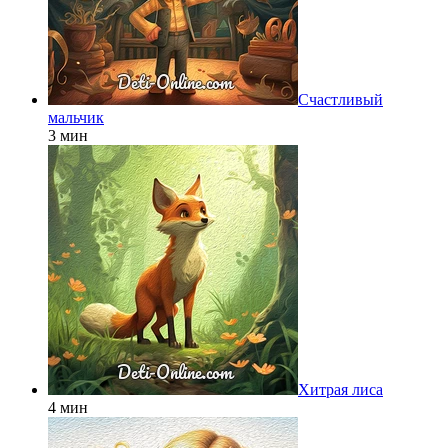
Счастливый
мальчик
3 мин
Хитрая лиса
4 мин