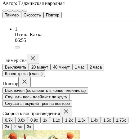
Автор: Таджикская народная
Таймер
Скорость
Повтор
1
Птица Кахка
06:55
Таймер сна
Выключить
20 минут
40 минут
1 час
2 часа
Конец трека (главы)
Повтор
Выключен (остановить в конце плейлиста)
Слушать весь плейлист по кругу
Слушать текущий трек на повторе
Скорость воспроизведения
0.7x
0.8x
0.9x
1x
1.1x
1.2x
1.3x
1.4x
1.5x
1.75x
2x
2.5x
3x