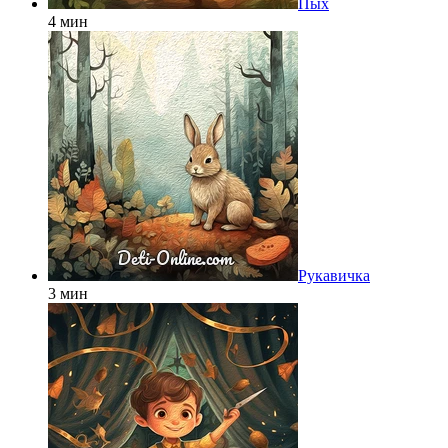
Пых
4 мин
Рукавичка
3 мин