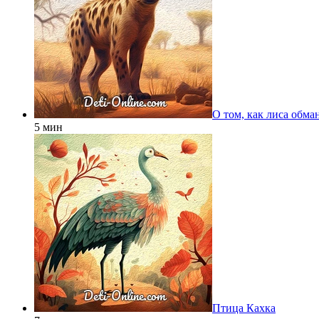
О том, как лиса обма
5 мин
Птица Кахка