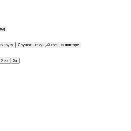
вы)
о кругу
Слушать текущий трек на повторе
2.5x
3x