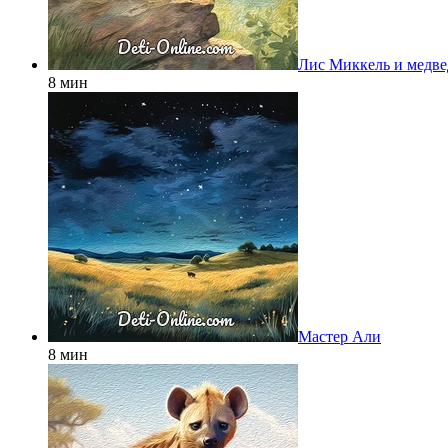
Лис Миккель и медве
8 мин
Мастер Али
8 мин