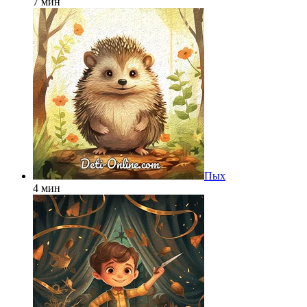
7 мин
Пых
4 мин