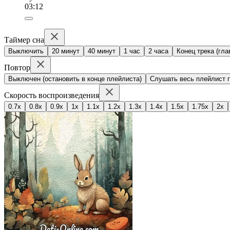
03:12
Таймер сна
Выключить
20 минут
40 минут
1 час
2 часа
Конец трека (гла
Повтор
Выключен (остановить в конце плейлиста)
Слушать весь плейлист п
Скорость воспроизведения
0.7x
0.8x
0.9x
1x
1.1x
1.2x
1.3x
1.4x
1.5x
1.75x
2x