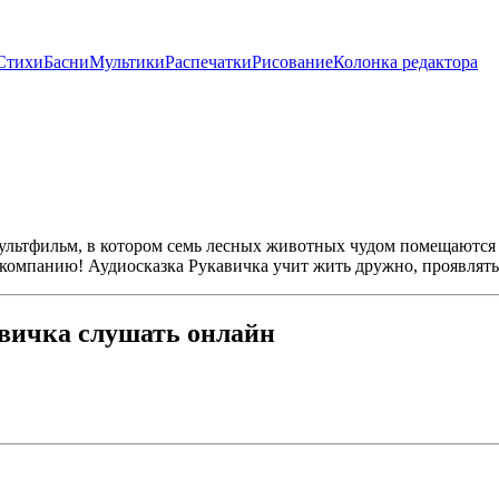
Стихи
Басни
Мультики
Распечатки
Рисование
Колонка редактора
ультфильм, в котором семь лесных животных чудом помещаются 
ю компанию! Аудиосказка Рукавичка учит жить дружно, проявлять
авичка слушать онлайн