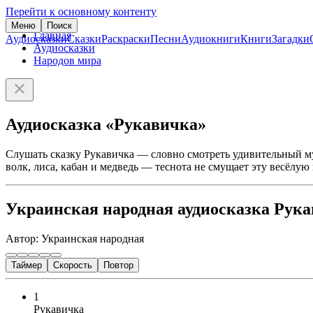
Перейти к основному контенту
Меню
Поиск
Главная
Аудиосказки
Сказки
Раскраски
Песни
Аудиокниги
Книги
Загадки
Аудиосказки
Народов мира
Аудиосказка «Рукавичка»
Слушать сказку Рукавичка — словно смотреть удивительный м
волк, лиса, кабан и медведь — теснота не смущает эту весёлу
Украинская народная аудиосказка Рук
Автор: Украинская народная
Таймер
Скорость
Повтор
1
Рукавичка