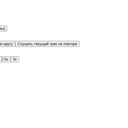
вы)
о кругу
Слушать текущий трек на повторе
2.5x
3x