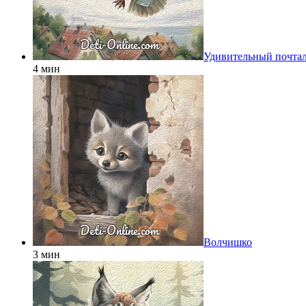
Удивительный почта
4 мин
Волчишко
3 мин