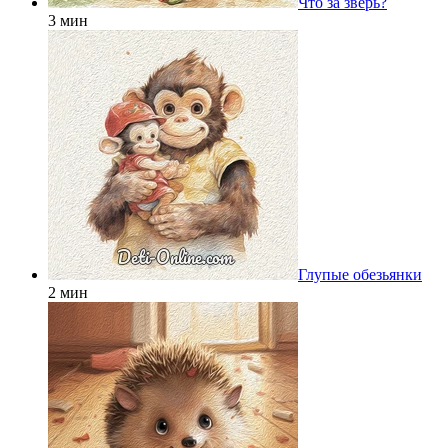
Что за зверь?
3 мин
Глупые обезьянки
2 мин