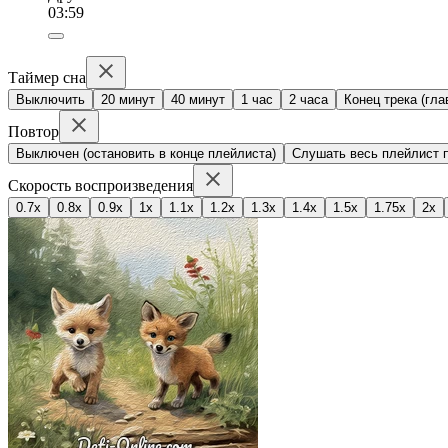
03:59
Таймер сна
Выключить
20 минут
40 минут
1 час
2 часа
Конец трека (гла
Повтор
Выключен (остановить в конце плейлиста)
Слушать весь плейлист п
Скорость воспроизведения
0.7x
0.8x
0.9x
1x
1.1x
1.2x
1.3x
1.4x
1.5x
1.75x
2x