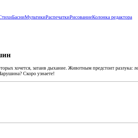
Стихи
Басни
Мультики
Распечатки
Рисование
Колонка редактора
шин
торых хочется, затаив дыхание. Животным предстоит разлука: ле
 Чарушина? Скоро узнаете!