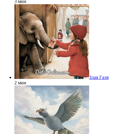
3 мин
Злая Галя
2 мин