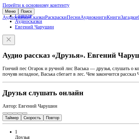
Перейти к основному контенту
Меню
Поиск
Главная
Аудиосказки
Сказки
Раскраски
Песни
Аудиокниги
Книги
Загадки
Аудиосказки
Евгений Чарушин
Аудио рассказ «Друзья». Евгений Чару
Гончий пес Огарок и ручной лис Васька — друзья, слушать о ко
почуяв неладное, Васька сбегает в лес. Чем закончится рассказ
Друзья слушать онлайн
Автор: Евгений Чарушин
Таймер
Скорость
Повтор
1
Друзья