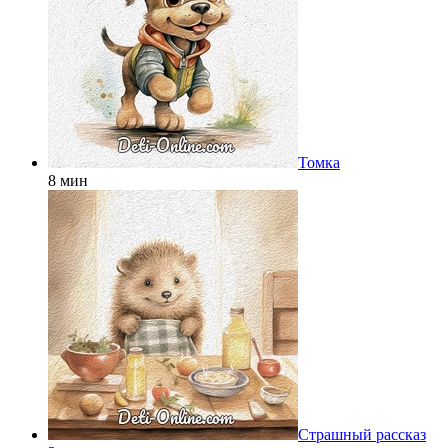
Томка
8 мин
Страшный рассказ