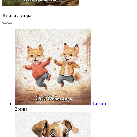
Книги автора
Лисята
2 мин