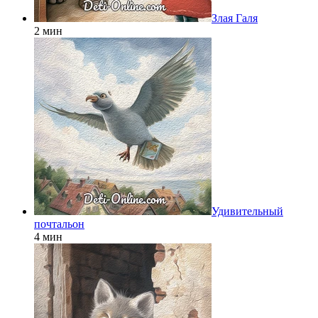
Злая Галя
2 мин
Удивительный
почтальон
4 мин