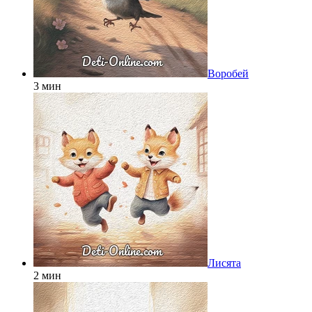
Воробей
3 мин
Лисята
2 мин