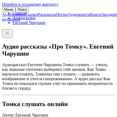
Перейти к основному контенту
Меню
Поиск
Главная
Аудиосказки
Сказки
Раскраски
Песни
Аудиокниги
Книги
Загадки
Аудиосказки
редактора
Евгений Чарушин
Аудио рассказы «Про Томку». Евгений
Чарушин
Аудиорассказ Евгения Чарушина Томка слушать — узнать,
как бывалые охотники выбирают себе щенков. Как Томка
научился плавать, Томкины сны слушать — развивать
воображение и учится сопереживанию. А аудио рассказ Как
Томка не показался глупым учит не принимать неприятности
близко к сердцу.
Томка слушать онлайн
Автор: Евгений Чарушин