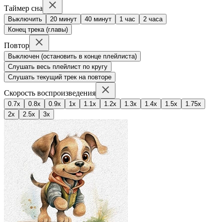
Таймер сна
Выключить
20 минут
40 минут
1 час
2 часа
Конец трека (главы)
Повтор
Выключен (остановить в конце плейлиста)
Слушать весь плейлист по кругу
Слушать текущий трек на повторе
Скорость воспроизведения
0.7x
0.8x
0.9x
1x
1.1x
1.2x
1.3x
1.4x
1.5x
1.75x
2x
2.5x
3x