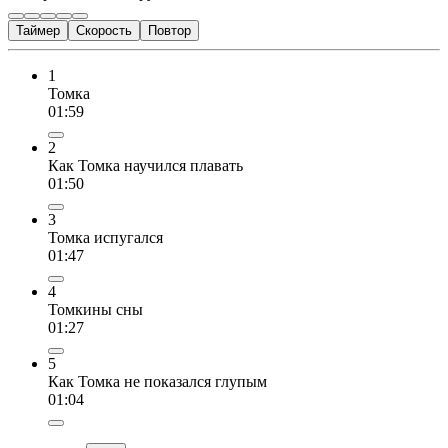
Таймер
Скорость
Повтор
1
Томка
01:59
2
Как Томка научился плавать
01:50
3
Томка испугался
01:47
4
Томкины сны
01:27
5
Как Томка не показался глупым
01:04