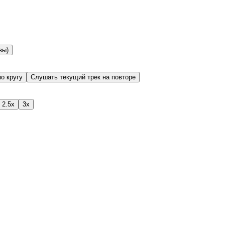
вы)
о кругу
Слушать текущий трек на повторе
2.5x
3x