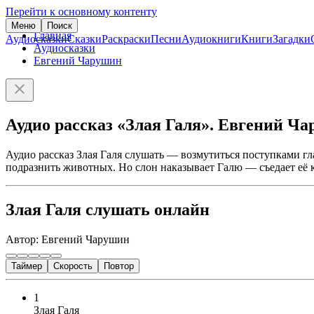
Перейти к основному контенту
Меню
Поиск
Главная
Аудиосказки
Сказки
Раскраски
Песни
Аудиокниги
Книги
Загадки
Аудиосказки
Евгений Чарушин
Аудио рассказ «Злая Галя». Евгений Ч
Аудио рассказ Злая Галя слушать — возмутиться поступками г
подразнить животных. Но слон наказывает Галю — съедает её 
Злая Галя слушать онлайн
Автор: Евгений Чарушин
Таймер
Скорость
Повтор
1
Злая Галя