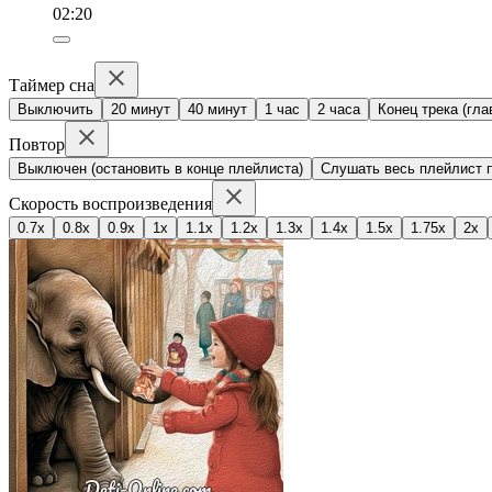
02:20
Таймер сна
Выключить
20 минут
40 минут
1 час
2 часа
Конец трека (гла
Повтор
Выключен (остановить в конце плейлиста)
Слушать весь плейлист п
Скорость воспроизведения
0.7x
0.8x
0.9x
1x
1.1x
1.2x
1.3x
1.4x
1.5x
1.75x
2x