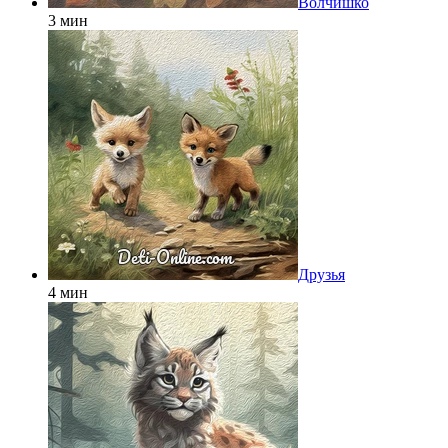
Волчишко
3 мин
Друзья
4 мин