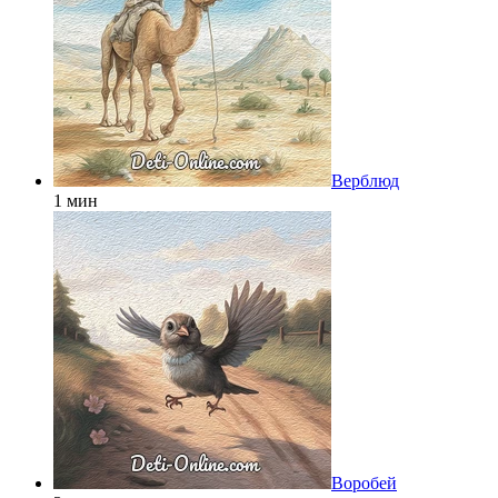
Верблюд
1 мин
Воробей