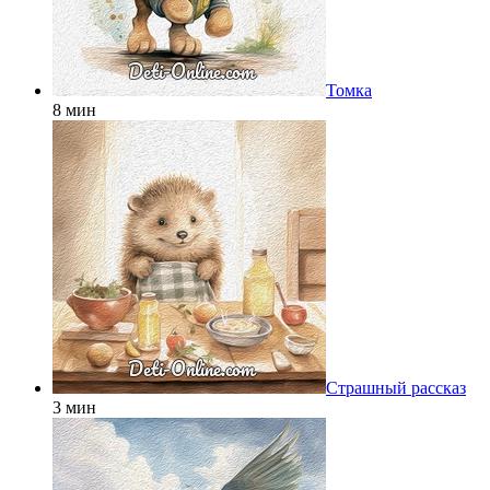
Томка
8 мин
Страшный рассказ
3 мин