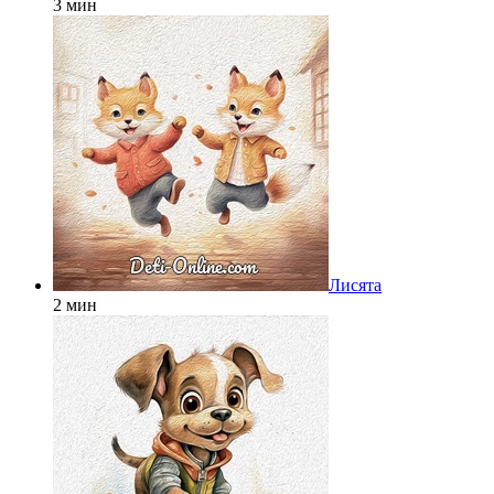
3 мин
Лисята
2 мин