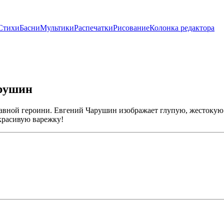
Стихи
Басни
Мультики
Распечатки
Рисование
Колонка редактора
арушин
лавной героини. Евгений Чарушин изображает глупую, жестокую и
красивую варежку!