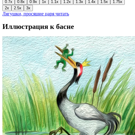
0.7x
0.8x
0.9x
1x
1.1x
1.2x
1.3x
1.4x
1.5x
1.75x
2x
2.5x
3x
Лягушки, просящие царя читать
Иллюстрация к басне