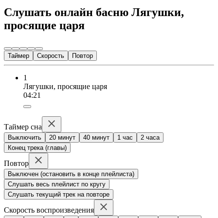
Слушать онлайн басню Лягушки,
просящие царя
Таймер
Скорость
Повтор
1
Лягушки, просящие царя
04:21
Таймер сна
Выключить
20 минут
40 минут
1 час
2 часа
Конец трека (главы)
Повтор
Выключен (остановить в конце плейлиста)
Слушать весь плейлист по кругу
Слушать текущий трек на повторе
Скорость воспроизведения