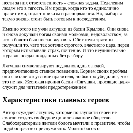
нести за них ответственность – сложная задача. Недалеким
людям это в тягость. Им проще, когда кто-то единолично
правит ими, отдает приказы и распоряжения. Но, выбирая
такую жизнь, стоит быть готовым к последствиям.
Именно этого не учли лягушки из басни Крылова. Они снова
и снова докучали богам своими мольбами, недовольством, за
что в болото был послан журавль. Обитатели трясины
получили то, чего так хотели: строгого, властного царя, перед
которым испытывали страх, почтение. И это неудивительно –
журавль поедал подданных без разбору.
Лягушки символизируют недальновидных людей,
предпочитающих стадное поведение. Корнем своих проблем
они считали отсутствие правителя, но быстро убедились, что
это не так. Жестокая ирония басни «Лягушки, просящие царя»
служит для читателей предостережением.
Характеристики главных героев
Автор осуждает лягушек, которые по глупости своей не
смогли создать свободное цивилизованное общество.
Слабохарактерные жители болота мечтали о правителе, чтобы
подобострастно прислуживать. Молить богов о