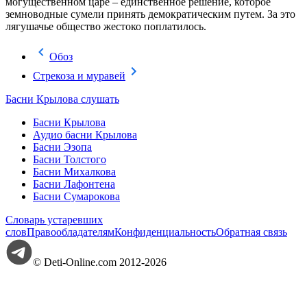
могущественном царе – единственное решение, которое
земноводные сумели принять демократическим путем. За это
лягушачье общество жестоко поплатилось.
Обоз
Стрекоза и муравей
Басни Крылова слушать
Басни Крылова
Аудио басни Крылова
Басни Эзопа
Басни Толстого
Басни Михалкова
Басни Лафонтена
Басни Сумарокова
Словарь устаревших
слов
Правообладателям
Конфиденциальность
Обратная связь
© Deti-Online.com 2012-2026