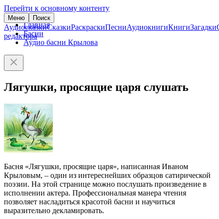
Перейти к основному контенту
Меню
Поиск
Главная
Аудиосказки
Сказки
Раскраски
Песни
Аудиокниги
Книги
Загадки
Басни
редактора
Аудио басни Крылова
Лягушки, просящие царя слушать
Басня «Лягушки, просящие царя», написанная Иваном
Крыловым, – один из интереснейших образцов сатирической
поэзии. На этой странице можно послушать произведение в
исполнении актера. Профессиональная манера чтения
позволяет насладиться красотой басни и научиться
выразительно декламировать.