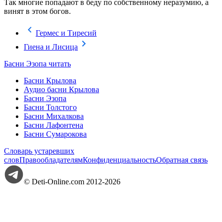
Так многие попадают в беду по собственному неразумию, а
винят в этом богов.
Гермес и Тиресий
Гиена и Лисица
Басни Эзопа читать
Басни Крылова
Аудио басни Крылова
Басни Эзопа
Басни Толстого
Басни Михалкова
Басни Лафонтена
Басни Сумарокова
Словарь устаревших
слов
Правообладателям
Конфиденциальность
Обратная связь
© Deti-Online.com 2012-2026