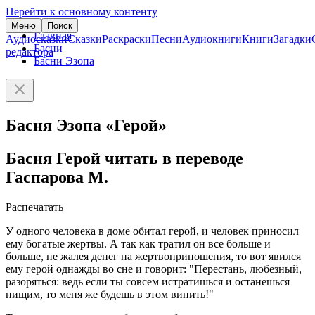
Перейти к основному контенту
Меню
Поиск
Главная
Аудиосказки
Сказки
Раскраски
Песни
Аудиокниги
Книги
Загадки
Басни
редактора
Басни Эзопа
Басня Эзопа «Герой»
Басня Герой читать в переводе
Гаспарова М.
Распечатать
У одного человека в доме обитал герой, и человек приносил
ему богатые жертвы. А так как тратил он все больше и
больше, не жалея денег на жертвоприношения, то вот явился
ему герой однажды во сне и говорит: "Перестань, любезный,
разоряться: ведь если ты совсем истратишься и останешься
нищим, то меня же будешь в этом винить!"