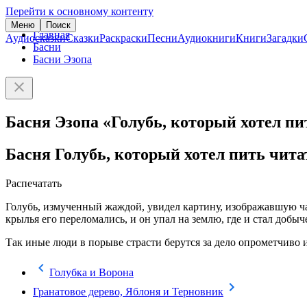
Перейти к основному контенту
Меню
Поиск
Главная
Аудиосказки
Сказки
Раскраски
Песни
Аудиокниги
Книги
Загадки
Басни
Басни Эзопа
Басня Эзопа «Голубь, который хотел пи
Басня Голубь, который хотел пить чита
Распечатать
Голубь, измученный жаждой, увидел картину, изображавшую чаш
крылья его переломались, и он упал на землю, где и стал добы
Так иные люди в порыве страсти берутся за дело опрометчиво и
Голубка и Ворона
Гранатовое дерево, Яблоня и Терновник