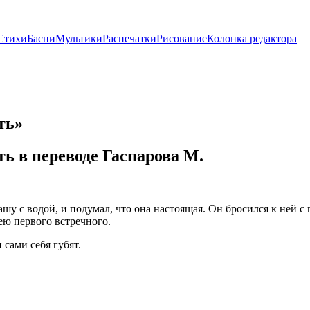
Стихи
Басни
Мультики
Распечатки
Рисование
Колонка редактора
ть»
ть в переводе Гаспарова М.
у с водой, и подумал, что она настоящая. Он бросился к ней с
чею первого встречного.
 сами себя губят.