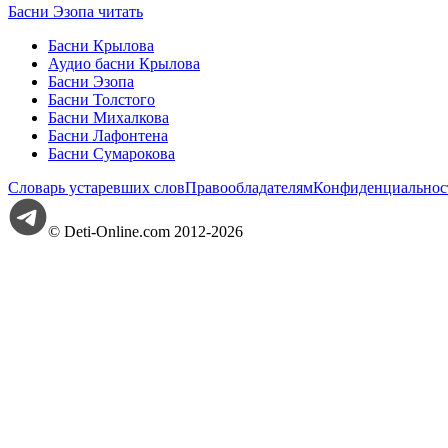
Басни Эзопа читать
Басни Крылова
Аудио басни Крылова
Басни Эзопа
Басни Толстого
Басни Михалкова
Басни Лафонтена
Басни Сумарокова
Словарь устаревших слов
Правообладателям
Конфиденциальнос
© Deti-Online.com 2012-2026