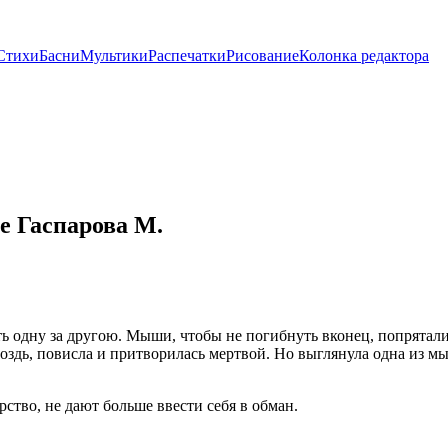
Стихи
Басни
Мультики
Распечатки
Рисование
Колонка редактора
е Гаспарова М.
ть одну за другою. Мыши, чтобы не погибнуть вконец, попряталис
оздь, повисла и притворилась мертвой. Но выглянула одна из мыш
рство, не дают больше ввести себя в обман.