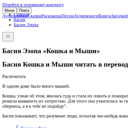
Перейти к основному контенту
Меню
Поиск
Главная
Аудиосказки
Сказки
Раскраски
Песни
Аудиокниги
Книги
Загадки
Басни
Басни Эзопа
Басня Эзопа «Кошка и Мыши»
Басня Кошка и Мыши читать в перевод
Распечатать
В одном доме было много мышей.
Кошка, узнав об этом, явилась туда и стала их ловить и пожира
решила выманить их хитростью. Для этого она ухватилась за гв
обернись, а я к тебе не подойду".
Басня показывает, что разумные люди, испытав чье-нибудь кова