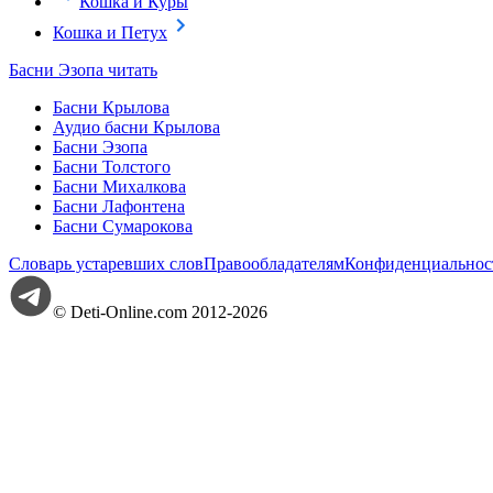
Кошка и Куры
Кошка и Петух
Басни Эзопа читать
Басни Крылова
Аудио басни Крылова
Басни Эзопа
Басни Толстого
Басни Михалкова
Басни Лафонтена
Басни Сумарокова
Словарь устаревших слов
Правообладателям
Конфиденциальнос
© Deti-Online.com 2012-2026