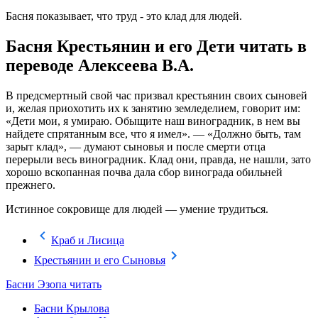
Басня показывает, что труд - это клад для людей.
Басня Крестьянин и его Дети читать в
переводе Алексеева В.А.
В предсмертный свой час призвал крестьянин своих сыновей
и, желая приохотить их к занятию земледелием, говорит им:
«Дети мои, я умираю. Обыщите наш виноградник, в нем вы
найдете спрятанным все, что я имел». — «Должно быть, там
зарыт клад», — думают сыновья и после смерти отца
перерыли весь виноградник. Клад они, правда, не нашли, зато
хорошо вскопанная почва дала сбор винограда обильней
прежнего.
Истинное сокровище для людей — умение трудиться.
Краб и Лисица
Крестьянин и его Сыновья
Басни Эзопа читать
Басни Крылова