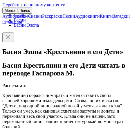
Перейти к основному контенту
Меню
Поиск
Главная
Аудиосказки
Сказки
Раскраски
Песни
Аудиокниги
Книги
Загадки
Басни
редактора
Басни Эзопа
Басня Эзопа «Крестьянин и его Дети»
Басня Крестьянин и его Дети читать в
переводе Гаспарова М.
Распечатать
Крестьянин собрался помирать и хотел оставить своих
сыновей хорошими земледельцами. Созвал он их и сказал:
"Детки, под одной виноградной лозой у меня закопан клад".
Только он умер, как сыновья схватили заступы и лопаты и
перекопали весь свой участок. Клада они не нашли, зато
перекопанный виноградник принес им урожай во много раз
больший.