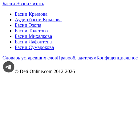
Басни Эзопа читать
Басни Крылова
Аудио басни Крылова
Басни Эзопа
Басни Толстого
Басни Михалкова
Басни Лафонтена
Басни Сумарокова
Словарь устаревших слов
Правообладателям
Конфиденциальнос
© Deti-Online.com 2012-2026