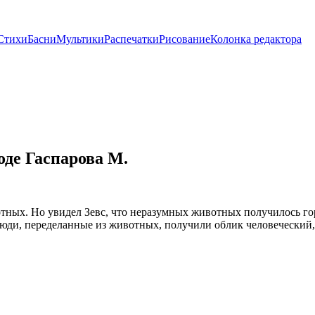
Стихи
Басни
Мультики
Распечатки
Рисование
Колонка редактора
оде Гаспарова М.
ных. Но увидел Зевс, что неразумных животных получилось гор
 люди, переделанные из животных, получили облик человеческий