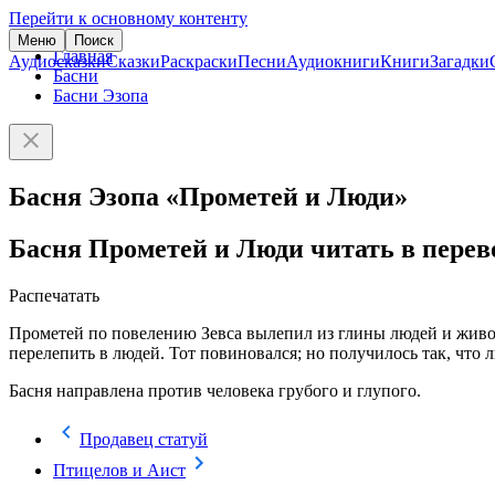
Перейти к основному контенту
Меню
Поиск
Главная
Аудиосказки
Сказки
Раскраски
Песни
Аудиокниги
Книги
Загадки
Басни
Басни Эзопа
Басня Эзопа «Прометей и Люди»
Басня Прометей и Люди читать в перев
Распечатать
Прометей по повелению Зевса вылепил из глины людей и живот
перелепить в людей. Тот повиновался; но получилось так, что
Басня направлена против человека грубого и глупого.
Продавец статуй
Птицелов и Аист