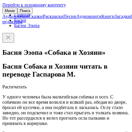
Перейти к основному контенту
Меню
Поиск
Главная
Аудиосказки
Сказки
Раскраски
Песни
Аудиокниги
Книги
Загадки
Басни
редактора
Басни Эзопа
Басня Эзопа «Собака и Хозяин»
Басня Собака и Хозяин читать в
переводе Гаспарова М.
Распечатать
У одного человека была мальтийская собачка и осел. С
собачкою он все время возился и всякий раз, обедая во дворе,
бросал ей кусочки, а она подбегала и ласкалась. Ослу стало
завидно, он подскочил и тоже стал прыгать и толкать хозяина.
Но тот рассердился и велел прогнать осла палками и
привязать к кормушке.