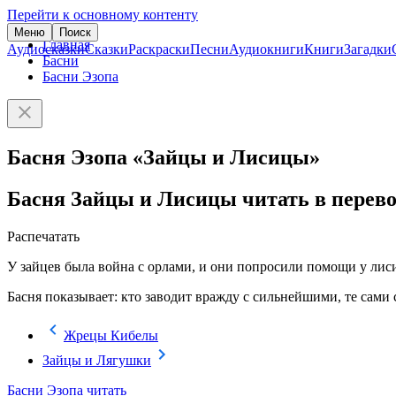
Перейти к основному контенту
Меню
Поиск
Главная
Аудиосказки
Сказки
Раскраски
Песни
Аудиокниги
Книги
Загадки
Басни
Басни Эзопа
Басня Эзопа «Зайцы и Лисицы»
Басня Зайцы и Лисицы читать в перево
Распечатать
У зайцев была война с орлами, и они попросили помощи у лисиц
Басня показывает: кто заводит вражду с сильнейшими, те сами с
Жрецы Кибелы
Зайцы и Лягушки
Басни Эзопа читать