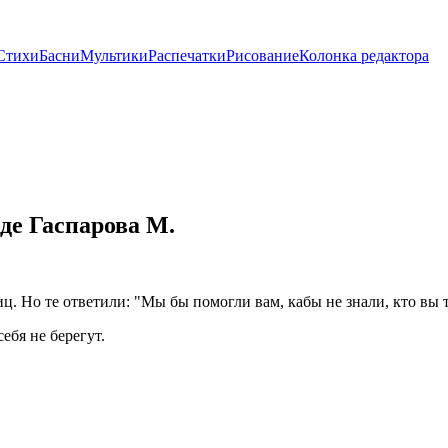
Стихи
Басни
Мультики
Распечатки
Рисование
Колонка редактора
де Гаспарова М.
. Но те ответили: "Мы бы помогли вам, кабы не знали, кто вы т
ебя не берегут.