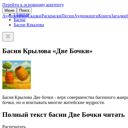
Перейти к основному контенту
Меню
Поиск
Главная
Аудиосказки
Сказки
Раскраски
Песни
Аудиокниги
Книги
Загадки
Басни
Басни Крылова
Басня Крылова «Две Бочки»
Басня Крылова Две бочки - верх совершенства басенного жанра
бочки, но и впитывать многие житейские мудрости.
Полный текст басни Две Бочки читать
Распечатать