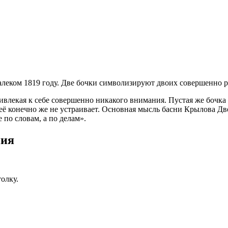
далеком 1819 году. Две бочки символизируют двоих совершенно р
привлекая к себе совершенно никакого внимания. Пустая же бочка
её конечно же не устраивает. Основная мысль басни Крылова Две 
по словам, а по делам».
ния
толку.