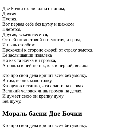
Две Бочки ехали: одна с вином,
Другая
Пустая.
Вот первая себе без шуму и шажком
Плетется,
Другая, вскачь несется;
От ней по мостовой и стукотня, и гром,
И пыль столбом;
Прохожий к стороне скорей от страху жмется,
Ее заслышавши издалека
Но как та Бочка ни громка,
А польза в ней не так, как в первой, велика.
Кто про свои дела кричит всем без умолку,
В том, верно, мало толку.
Кто делов истинно, - тих часто на словах.
Великий человек лишь громок на делах,
И думает свою он крепку думу
Без шуму.
Мораль басни Две Бочки
Кто про свои дела кричит всем без умолку,