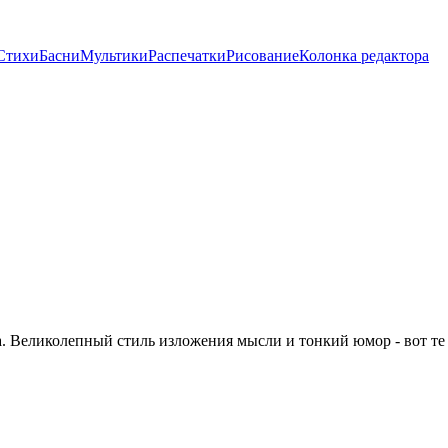
Стихи
Басни
Мультики
Распечатки
Рисование
Колонка редактора
. Великолепный стиль изложения мысли и тонкий юмор - вот те 