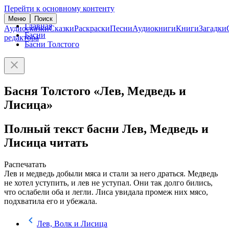
Перейти к основному контенту
Меню
Поиск
Главная
Аудиосказки
Сказки
Раскраски
Песни
Аудиокниги
Книги
Загадки
Басни
редактора
Басни Толстого
Басня Толстого «Лев, Медведь и
Лисица»
Полный текст басни Лев, Медведь и
Лисица читать
Распечатать
Лев и медведь добыли мяса и стали за него драться. Медведь
не хотел уступить, и лев не уступал. Они так долго бились,
что ослабели оба и легли. Лиса увидала промеж них мясо,
подхватила его и убежала.
Лев, Волк и Лисица