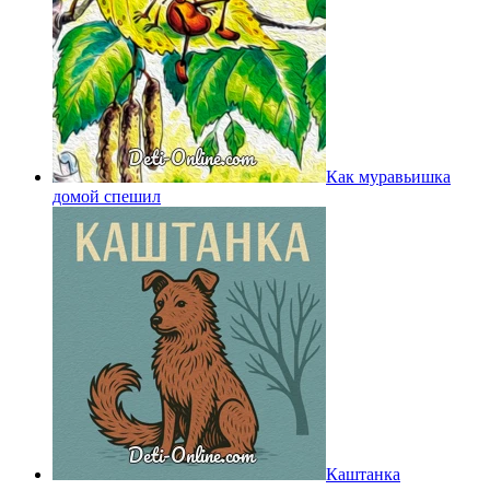
Как муравьишка
домой спешил
Каштанка