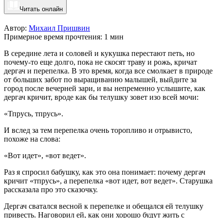
Читать онлайн
Автор:
Михаил Пришвин
Примерное время прочтения: 1 мин
В середине лета и соловей и кукушка перестают петь, но
почему-то еще долго, пока не скосят траву и рожь, кричат
дергач и перепелка. В это время, когда все смолкает в природе
от больших забот по выращиванию малышей, выйдите за
город после вечерней зари, и вы непременно услышите, как
дергач кричит, вроде как бы телушку зовет изо всей мочи:
«Тпрусь, тпрусь».
И вслед за тем перепелка очень торопливо и отрывисто,
похоже на слова:
«Вот идет», «вот ведет».
Раз я спросил бабушку, как это она понимает: почему дергач
кричит «тпрусь», а перепелка «вот идет, вот ведет». Старушка
рассказала про это сказочку.
Дергач сватался весной к перепелке и обещался ей телушку
привесть. Наговорил ей, как они хорошо будут жить с