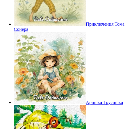
Приключения Тома
Сойера
Аришка-Трусишка