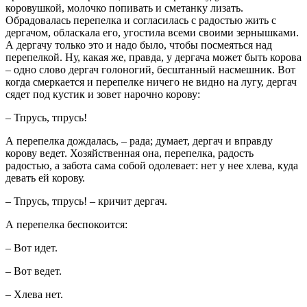
коровушкой, молочко попивать и сметанку лизать.
Обрадовалась перепелка и согласилась с радостью жить с
дергачом, обласкала его, угостила всеми своими зернышками.
А дергачу только это и надо было, чтобы посмеяться над
перепелкой. Ну, какая же, правда, у дергача может быть корова
– одно слово дергач голоногий, бесштанный насмешник. Вот
когда смеркается и перепелке ничего не видно на лугу, дергач
сядет под кустик и зовет нарочно корову:
– Тпрусь, тпрусь!
А перепелка дождалась, – рада; думает, дергач и вправду
корову ведет. Хозяйственная она, перепелка, радость
радостью, а забота сама собой одолевает: нет у нее хлева, куда
девать ей корову.
– Тпрусь, тпрусь! – кричит дергач.
А перепелка беспокоится:
– Вот идет.
– Вот ведет.
– Хлева нет.