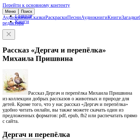
Перейти к основному контенту
Меню
Поиск
Главная
Аудиосказки
Сказки
Раскраски
Песни
Аудиокниги
Книги
Загадки
Книги
редактора
Рассказ «Дергач и перепёлка»
Михаила Пришвина
Рассказ Дергач и перепёлка Михаила Пришвина
из коллекции добрых рассказов о животных и природе для
детей. Кроме того, что у нас рассказ «Дергач и перепёлка»
удобно читать онлайн, вы также можете скачать один из
предложенных форматов: pdf, epub, fb2 или распечатать прямо
с сайта.
Дергач и перепёлка