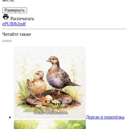
Развернуть
Распечатать
ePUB
fb2
pdf
Читайте также
Дергач и перепёлка