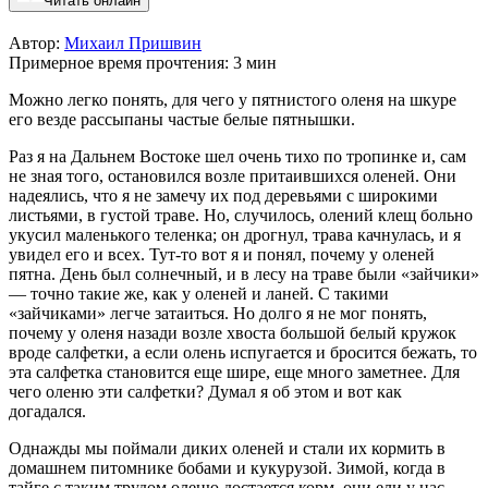
Читать онлайн
Автор:
Михаил Пришвин
Примерное время прочтения: 3 мин
Можно легко понять, для чего у пятнистого оленя на шкуре
его везде рассыпаны частые белые пятнышки.
Раз я на Дальнем Востоке шел очень тихо по тропинке и, сам
не зная того, остановился возле притаившихся оленей. Они
надеялись, что я не замечу их под деревьями с широкими
листьями, в густой траве. Но, случилось, олений клещ больно
укусил маленького теленка; он дрогнул, трава качнулась, и я
увидел его и всех. Тут-то вот я и понял, почему у оленей
пятна. День был солнечный, и в лесу на траве были «зайчики»
— точно такие же, как у оленей и ланей. С такими
«зайчиками» легче затаиться. Но долго я не мог понять,
почему у оленя назади возле хвоста большой белый кружок
вроде салфетки, а если олень испугается и бросится бежать, то
эта салфетка становится еще шире, еще много заметнее. Для
чего оленю эти салфетки? Думал я об этом и вот как
догадался.
Однажды мы поймали диких оленей и стали их кормить в
домашнем питомнике бобами и кукурузой. Зимой, когда в
тайге с таким трудом оленю достается корм, они ели у нас