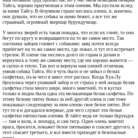
Тайга, хорошо приученная к этим оленям. Мы пустили вслед
за ними Тайгу. В безумном страхе неслись олени, и, конечно,
они думали, что не собака за ними бежит, а все тот же
страшный, огромный зверище бурундучище.
У многих зверей есть такая повадка, что если их гонят, то они
бегут по кругу и возвращаются на то же самое место. Так
охотники зайцев гоняют с собаками: заяц почти всегда
прибегает на то же самое место, где лежал, и тут его встречает
стрелок. И олени так неслись долго по горам и долам и
вернулись к тому же самому месту, где им хорошо живется —
и сытно и тепло. Так вот и вернула нам оленей отличная,
умная собака Тайга. Но я чуть было и не забыл о белых
салфетках, из-за чего я завел этот рассказ. Когда Хya-Лy
бросилась через упавший забор и от страха у ней назади белая
салфетка стала много шире, много заметней, то в кустах
только и видна была одна эта мелькающая белая салфетка. По
этому белому пятну бежал за ней другой олень и сам тоже
показывал следующему за ним оленю свое белое пятно. Вот
тут-то я и догадался впервые, для чего служат эти белые
салфетки пятнистым оленям. В тайге ведь не только бурундук
— там и волк, и леопард, и сам тигр. Один олень заметит
врага, бросится, покажет белое пятнышко и спасает другого, а
этот спасает третьего, и все вместе приходят в безопасные
места.