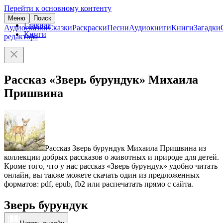
Перейти к основному контенту
Меню
Поиск
Главная
Аудиосказки
Сказки
Раскраски
Песни
Аудиокниги
Книги
Загадки
Книги
редактора
Рассказ «Зверь бурундук» Михаила
Пришвина
Рассказ Зверь бурундук Михаила Пришвина из
коллекции добрых рассказов о животных и природе для детей.
Кроме того, что у нас рассказ «Зверь бурундук» удобно читать
онлайн, вы также можете скачать один из предложенных
форматов: pdf, epub, fb2 или распечатать прямо с сайта.
Зверь бурундук