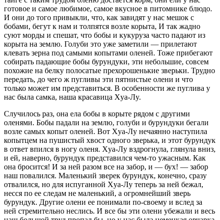
готовое и самое любимое, самое вкусное в питомнике блюдо.
И они до того привыкли, что, как завидят у нас мешок с
бобами, бегут к нам и толпятся возле корыта, И так жадно
суют морды и спешат, что бобы и кукуруза часто падают из
корыта на землю. Голуби это уже заметили — прилетают
клевать зерна под самыми копытами оленей. Тоже прибегают
собирать падающие бобы бурундуки, эти небольшие, совсем
похожие на белку полосатые прехорошенькие зверьки. Трудно
передать, до чего ж пугливы эти пятнистые олени и что
только может им представиться. В особенности же пуглива у
нас была самка, наша красавица Xya-Лy.
Случилось раз, она ела бобы в корыте рядом с другими
оленями. Бобы падали на землю, голуби и бурундуки бегали
возле самых копыт оленей. Вот Хya-Лy нечаянно наступила
копытцем на пушистый хвост одного зверька, и этот бурундук
в ответ впился в ногу оленя. Xya-Лy вздрогнула, глянула вниз,
и ей, наверно, бурундук представился чем-то ужасным. Как
она бросится! И за ней разом все на забор, и — бух! — забор
наш повалился. Маленький зверек бурундук, конечно, сразу
отвалился, но для испуганной Xya-Лy теперь за ней бежал,
несся по ее следам не маленький, а огромнейший зверь
бурундук. Другие олени ее понимали по-своему и вслед за
ней стремительно неслись. И все бы эти олени убежали и весь
наш большой труд пропал бы, но у нас была немецкая овчарка