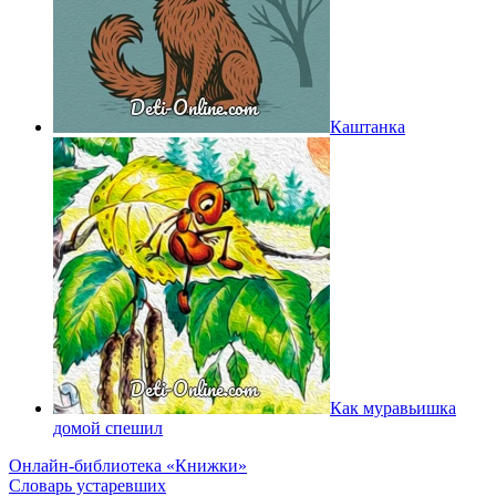
Каштанка
Как муравьишка
домой спешил
Онлайн-библиотека «Книжки»
Словарь устаревших