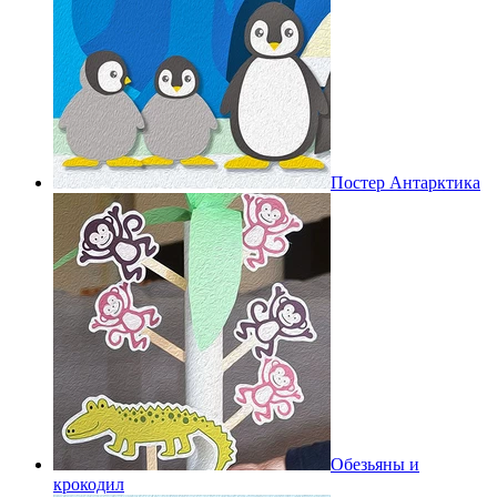
Постер Антарктика
Обезьяны и
крокодил