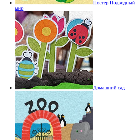
Постер Подводный
мир
Домашний сад