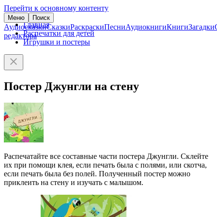
Перейти к основному контенту
Меню
Поиск
Главная
Аудиосказки
Сказки
Раскраски
Песни
Аудиокниги
Книги
Загадки
Распечатки для детей
редактора
Игрушки и постеры
Постер Джунгли на стену
Распечатайте все составные части постера Джунгли. Склейте
их при помощи клея, если печать была с полями, или скотча,
если печать была без полей. Полученный постер можно
приклеить на стену и изучать с малышом.