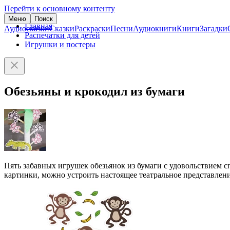
Перейти к основному контенту
Меню
Поиск
Главная
Аудиосказки
Сказки
Раскраски
Песни
Аудиокниги
Книги
Загадки
Распечатки для детей
Игрушки и постеры
Обезьяны и крокодил из бумаги
Пять забавных игрушек обезьянок из бумаги с удовольствием сп
картинки, можно устроить настоящее театральное представлени