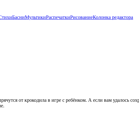
Стихи
Басни
Мультики
Распечатки
Рисование
Колонка редактора
рячутся от крокодила в игре с ребёнком. А если вам удалось сох
е.